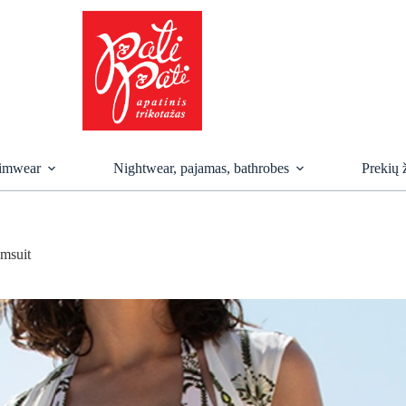
imwear
Nightwear, pajamas, bathrobes
Prekių 
imsuit