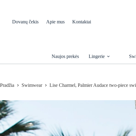
Skip
to
content
Dovanų čekis
Apie mus
Kontaktai
Naujos prekės
Lingerie
Sw
Pradžia
Swimwear
Lise Charmel, Palmier Audace two-piece sw