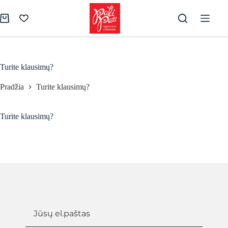
Skip
to
Pirkinių
content
krepšelis
Turite klausimų?
Pradžia
Turite klausimų?
Turite klausimų?