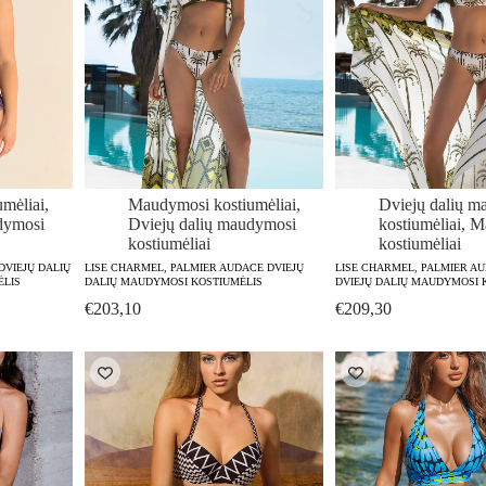
mėliai
,
Maudymosi kostiumėliai
,
Dviejų dalių m
dymosi
Dviejų dalių maudymosi
kostiumėliai
,
M
kostiumėliai
kostiumėliai
DVIEJŲ DALIŲ
LISE CHARMEL, PALMIER AUDACE DVIEJŲ
LISE CHARMEL, PALMIER A
ĖLIS
DALIŲ MAUDYMOSI KOSTIUMĖLIS
DVIEJŲ DALIŲ MAUDYMOSI 
€
203,10
€
209,30