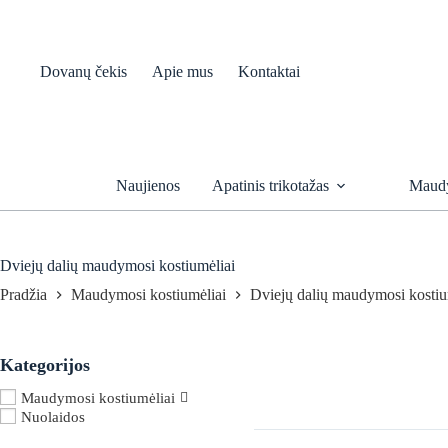
Skip
to
content
Dovanų čekis
Apie mus
Kontaktai
Naujienos
Apatinis trikotažas
Maudy
Dviejų dalių maudymosi kostiumėliai
Pradžia
Maudymosi kostiumėliai
Dviejų dalių maudymosi kostiu
Kategorijos
Maudymosi kostiumėliai
Nuolaidos