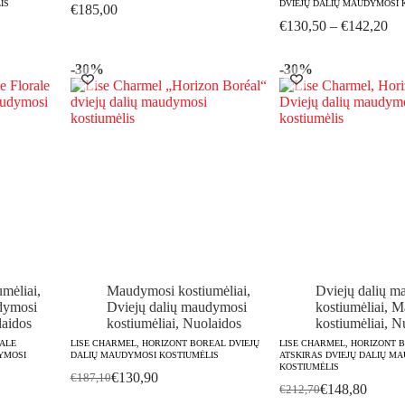
IS
DVIEJŲ DALIŲ MAUDYMOSI 
€
185,00
Pri
€
130,50
–
€
142,20
ran
€1
-30%
-30%
th
€1
mėliai
,
Maudymosi kostiumėliai
,
Dviejų dalių m
dymosi
Dviejų dalių maudymosi
kostiumėliai
,
M
aidos
kostiumėliai
,
Nuolaidos
kostiumėliai
,
Nu
RALE
LISE CHARMEL, HORIZONT BOREAL DVIEJŲ
LISE CHARMEL, HORIZONT 
YMOSI
DALIŲ MAUDYMOSI KOSTIUMĖLIS
ATSKIRAS DVIEJŲ DALIŲ M
KOSTIUMĖLIS
€
130,90
€
187,10
Original
Current
€
148,80
€
212,70
Original
Current
price
price
: