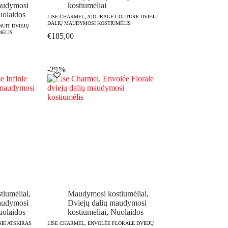
audymosi
kostiumėliai
olaidos
LISE CHARMEL, AJOURAGE COUTURE DVIEJŲ
DALIŲ MAUDYMOSI KOSTIUMĖLIS
NUIT DVIEJŲ
MĖLIS
€
185,00
-29%
iumėliai
,
Maudymosi kostiumėliai
,
audymosi
Dviejų dalių maudymosi
olaidos
kostiumėliai
,
Nuolaidos
NIE ATSKIRAS
LISE CHARMEL, ENVOLÉE FLORALE DVIEJŲ