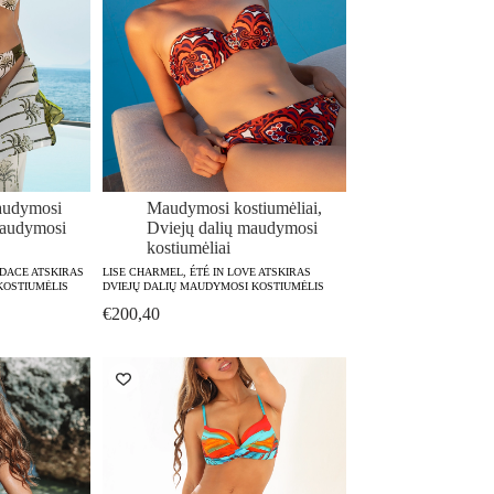
audymosi
Maudymosi kostiumėliai
,
audymosi
Dviejų dalių maudymosi
kostiumėliai
UDACE ATSKIRAS
LISE CHARMEL, ÉTÉ IN LOVE ATSKIRAS
KOSTIUMĖLIS
DVIEJŲ DALIŲ MAUDYMOSI KOSTIUMĖLIS
€
200,40