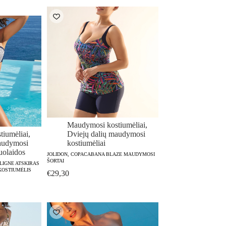
was:
is:
€74,40.
€59,50.
Maudymosi kostiumėliai
,
iumėliai
,
Dviejų dalių maudymosi
audymosi
kostiumėliai
olaidos
JOLIDON, COPACABANA BLAZE MAUDYMOSI
ŠORTAI
LIGNE ATSKIRAS
KOSTIUMĖLIS
€
29,30