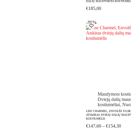
DALIŲ MAUDYMOSI KOSTIUMĖL
€
185,00
-30%
Maudymosi kostiu
Dviejų dalių mau
kostiumėliai
,
Nuol
LISE CHARMEL, ENVOLÉE FLO
ATSKIRAS DVIEJŲ DALIŲ MAUD
KOSTIUMĖLIS
Price
€
147,60
–
€
154,30
range