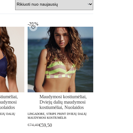
-20%
iumėliai
,
Maudymosi kostiumėliai
,
audymosi
Dviejų dalių maudymosi
olaidos
kostiumėliai
,
Nuolaidos
EJŲ DALIŲ
LINGADORE, STRIPE PRINT DVIEJŲ DALIŲ
MAUDYMOSI KOSTIUMĖLIS
€
59,50
€
74,40
Original
Current
price
price