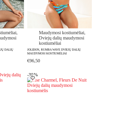
iumėliai
,
Maudymosi kostiumėliai
,
audymosi
Dviejų dalių maudymosi
kostiumėliai
EJŲ DALIŲ
JOLIDON, RUMBA WAVE DVIEJŲ DALIŲ
MAUDYMOSI KOSTIUMĖLIAI
€
96,50
-30%