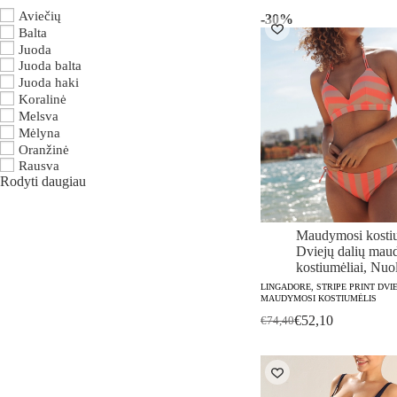
was:
is:
Aviečių
-30%
€75,50.
€52,90.
Balta
Juoda
Juoda balta
Juoda haki
Koralinė
Melsva
Mėlyna
Oranžinė
Rausva
Rodyti daugiau
Maudymosi kostiu
Dviejų dalių mau
kostiumėliai
,
Nuol
LINGADORE, STRIPE PRINT DVI
MAUDYMOSI KOSTIUMĖLIS
€
52,10
€
74,40
Original
Current
price
price
was:
is:
€74,40.
€52,10.