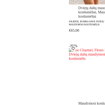
Dviejų dalių mau
kostiumėliai
,
Mau
kostiumėliai
JOLIDON, RUMBA WAVE DVIEJŲ
MAUDYMOSI KOSTIUMĖLIS
€
65,00
-30%
Maudymosi kostiu