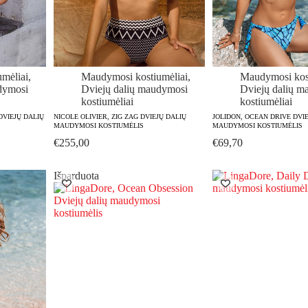
mėliai
,
Maudymosi kostiumėliai
,
Maudymosi kost
dymosi
Dviejų dalių maudymosi
Dviejų dalių m
kostiumėliai
kostiumėliai
DVIEJŲ DALIŲ
NICOLE OLIVIER, ZIG ZAG DVIEJŲ DALIŲ
JOLIDON, OCEAN DRIVE DVI
MAUDYMOSI KOSTIUMĖLIS
MAUDYMOSI KOSTIUMĖLIS
€
255,00
€
69,70
Išparduota