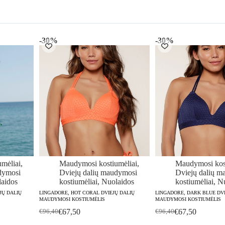
a
-30%
-30%
mėliai
,
Maudymosi kostiumėliai
,
Maudymosi kost
dymosi
Dviejų dalių maudymosi
Dviejų dalių m
aidos
kostiumėliai
,
Nuolaidos
kostiumėliai
,
Nu
JŲ DALIŲ
LINGADORE, HOT CORAL DVIEJŲ DALIŲ
LINGADORE, DARK BLUE DVI
MAUDYMOSI KOSTIUMĖLIS
MAUDYMOSI KOSTIUMĖLIS
€
67,50
€
67,50
€
96,40
€
96,40
Original
Current
Original
Current
price
price
price
price