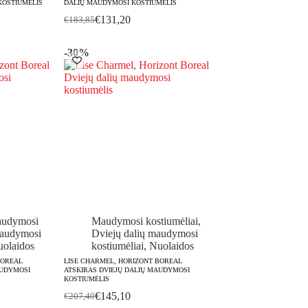
KOSTIUMĖLIS
DALIŲ MAUDYMOSI KOSTIUMĖLIS
ce
€
131,20
€
183,85
Original
Current
ge:
price
price
30,50
was:
is:
-30%
rough
€183,85.
€131,20.
42,20
audymosi
Maudymosi kostiumėliai
,
audymosi
Dviejų dalių maudymosi
olaidos
kostiumėliai
,
Nuolaidos
BOREAL
LISE CHARMEL, HORIZONT BOREAL
AUDYMOSI
ATSKIRAS DVIEJŲ DALIŲ MAUDYMOSI
KOSTIUMĖLIS
€
145,10
€
207,40
Original
Current