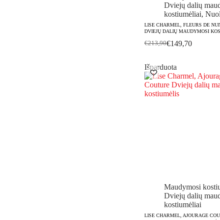
Dviejų dalių mau
kostiumėliai
,
Nuol
LISE CHARMEL, FLEURS DE NUI
DVIEJŲ DALIŲ MAUDYMOSI KOS
€
149,70
€
213,90
Original
Current
price
price
was:
is:
Išparduota
€213,90.
€149,70.
Maudymosi kostiu
Dviejų dalių mau
kostiumėliai
LISE CHARMEL, AJOURAGE COU