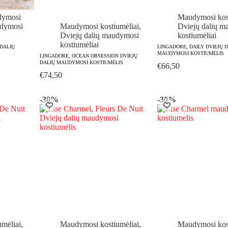
dymosi
Maudymosi kost
dymosi
Maudymosi kostiumėliai
,
Dviejų dalių m
Dviejų dalių maudymosi
kostiumėliai
kostiumėliai
 DALIŲ
LINGADORE, DAILY DVIEJŲ 
MAUDYMOSI KOSTIUMĖLIS
LINGADORE, OCEAN OBSESSION DVIEJŲ
DALIŲ MAUDYMOSI KOSTIUMĖLIS
€
66,50
€
74,50
-30%
-30%
mėliai
,
Maudymosi kostiumėliai
,
Maudymosi kost