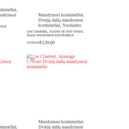
iumėliai
,
audymosi
Maudymosi kostiumėliai
,
Dviejų dalių maudymosi
kostiumėliai
,
Nuolaidos
DALIŲ
LISE CHARMEL, FLEURS DE NUIT DVIEJŲ
DALIŲ MAUDYMOSI KOSTIUMĖLIS
€
139,00
€
198,60
Original
Current
price
price
was:
is:
€198,60.
€139,00.
Maudymosi kostiumėliai
,
iumėliai
,
Dviejų dalių maudymosi