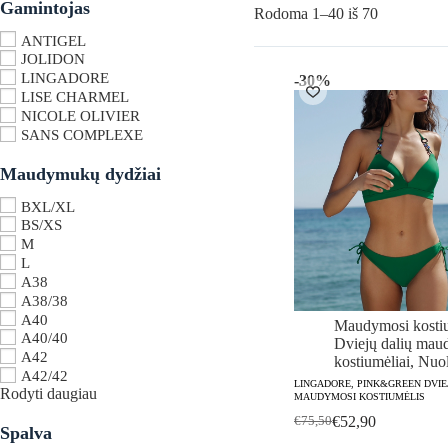
Gamintojas
Rūšiuojam
Rodoma 1–40 iš 70
pagal
ANTIGEL
naujausią
JOLIDON
LINGADORE
-30%
LISE CHARMEL
NICOLE OLIVIER
SANS COMPLEXE
Maudymukų dydžiai
BXL/XL
BS/XS
M
L
A38
A38/38
A40
Maudymosi kostiu
A40/40
Dviejų dalių mau
A42
kostiumėliai
,
Nuol
A42/42
LINGADORE, PINK&GREEN DVIE
Rodyti daugiau
MAUDYMOSI KOSTIUMĖLIS
€
52,90
€
75,50
Original
Current
Spalva
price
price