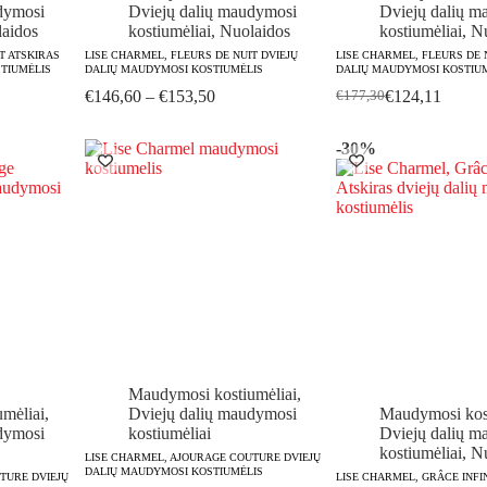
dymosi
Dviejų dalių maudymosi
Dviejų dalių m
aidos
kostiumėliai
,
Nuolaidos
kostiumėliai
,
Nu
T ATSKIRAS
LISE CHARMEL, FLEURS DE NUIT DVIEJŲ
LISE CHARMEL, FLEURS DE 
TIUMĖLIS
DALIŲ MAUDYMOSI KOSTIUMĖLIS
DALIŲ MAUDYMOSI KOSTIU
Price
€
146,60
–
€
153,50
€
124,11
€
177,30
Original
Current
range:
price
price
€146,60
was:
is:
-30%
through
€177,30.
€124,11.
€153,50
Maudymosi kostiumėliai
,
mėliai
,
Dviejų dalių maudymosi
Maudymosi kost
dymosi
kostiumėliai
Dviejų dalių m
kostiumėliai
,
Nu
LISE CHARMEL, AJOURAGE COUTURE DVIEJŲ
DALIŲ MAUDYMOSI KOSTIUMĖLIS
TURE DVIEJŲ
LISE CHARMEL, GRÂCE INFI