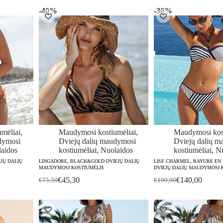
was:
is:
was:
is:
-40%
-30%
€96,40.
€67,50.
€96,40.
€67,50.
mėliai
,
Maudymosi kostiumėliai
,
Maudymosi kost
dymosi
Dviejų dalių maudymosi
Dviejų dalių m
aidos
kostiumėliai
,
Nuolaidos
kostiumėliai
,
Nu
EJŲ DALIŲ
LINGADORE, BLACK&GOLD DVIEJŲ DALIŲ
LISE CHARMEL, RAYURE EN 
MAUDYMOSI KOSTIUMĖLIS
DVIEJŲ DALIŲ MAUDYMOSI 
€
45,30
€
140,00
€
75,50
€
199,90
Original
Current
Original
Current
price
price
price
price
was:
is:
was:
is:
€75,50.
€45,30.
€199,90.
€140,00.