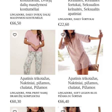
kostiumėliai
,
Dviejų
Kelnaitės
,
Kelnaitės
dalių maudymosi
šortukai
,
Seksualios
kostiumėliai
kelnaitės
,
Seksualūs
apatiniai
LINGADORE, DAILY DVIEJŲ DALIŲ
MAUDYMOSI KOSTIUMĖLIS
LINGADORE, DAILY ŠORTUKAI
€
66,50
€
22,60
Apatinis trikotažas
,
Apatinis trikotažas
,
Naktiniai, pižamos,
Naktiniai, pižamos,
chalatai
,
Pižamos
chalatai
,
Pižamos
LINGADORE, PINK PRINT NAMŲ
LINGADORE, SOFT LEGION BLUE
DRABUŽIŲ KOMPLEKTAS
PIŽAMA SU ŠORTAIS
€
60,30
€
66,40