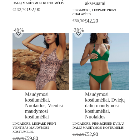
aksesuarai
DALIŲ MAUDYMOSI KOSTIUMĖLIS
€
92,90
€
132,70
LINGADORE, LEOPARD PRINT
Original
Current
CHALATĖLIS
price
price
€
42,20
€
60,30
was:
is:
Original
Current
€132,70.
€92,90.
price
price
-40%
-30%
was:
is:
€60,30.
€42,20.
Maudymosi
Maudymosi
kostiumėliai
,
kostiumėliai
,
Dviejų
Nuolaidos
,
Vientisi
dalių maudymosi
maudymosi
kostiumėliai
,
kostiumėliai
Nuolaidos
LINGADORE, LEOPARD PRINT
LINGADORE, PINK&GREEN DVIEJŲ
VIENTISAS MAUDYMOSI
DALIŲ MAUDYMOSI KOSTIUMĖLIS
KOSTIUMĖLIS.
€
52,90
€
75,50
Original
Current
€
59,80
€
99,70