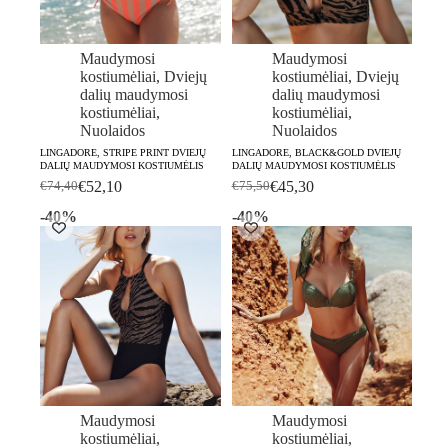
Maudymosi
Maudymosi
kostiumėliai
,
Dviejų
kostiumėliai
,
Dviejų
dalių maudymosi
dalių maudymosi
kostiumėliai
,
kostiumėliai
,
Nuolaidos
Nuolaidos
LINGADORE, STRIPE PRINT DVIEJŲ
LINGADORE, BLACK&GOLD DVIEJŲ
DALIŲ MAUDYMOSI KOSTIUMĖLIS
DALIŲ MAUDYMOSI KOSTIUMĖLIS
€
52,10
€
45,30
€
74,40
€
75,50
Original
Current
Original
Current
price
price
price
price
-40%
-40%
was:
is:
was:
is:
€74,40.
€52,10.
€75,50.
€45,30.
Maudymosi
Maudymosi
kostiumėliai
,
kostiumėliai
,