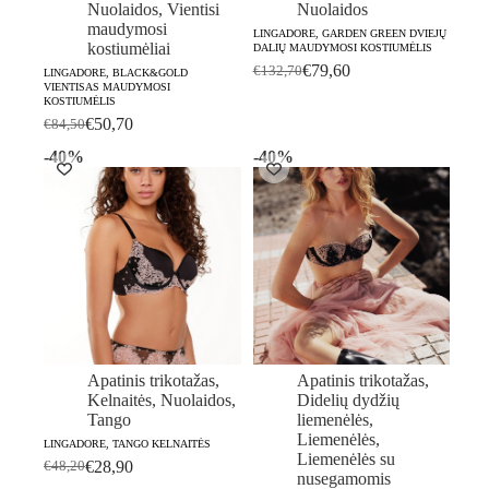
Nuolaidos
,
Vientisi
Nuolaidos
maudymosi
LINGADORE, GARDEN GREEN DVIEJŲ
kostiumėliai
DALIŲ MAUDYMOSI KOSTIUMĖLIS
€
79,60
€
132,70
LINGADORE, BLACK&GOLD
Original
Current
VIENTISAS MAUDYMOSI
price
price
KOSTIUMĖLIS
was:
is:
€
50,70
€
84,50
Original
Current
€132,70.
€79,60.
price
price
-40%
-40%
was:
is:
€84,50.
€50,70.
Apatinis trikotažas
,
Apatinis trikotažas
,
Kelnaitės
,
Nuolaidos
,
Didelių dydžių
Tango
liemenėlės
,
Liemenėlės
,
LINGADORE, TANGO KELNAITĖS
Liemenėlės su
€
28,90
€
48,20
Original
Current
nusegamomis