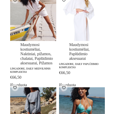
Maudymosi
Maudymosi
kostiumėliai
,
kostiumėliai
,
Naktiniai, pižamos,
Paplūdimio
chalatai
,
Paplūdimio
aksesuarai
aksesuarai
,
Pižamos
LINGADORE, DAILY PAPLŪDIMIO
KOMPLEKTAS
LINGADORE, DAILY MEDVILNINIS
KOMPLEKTAS
€
66,50
€
66,50
Išparduota
Išparduota