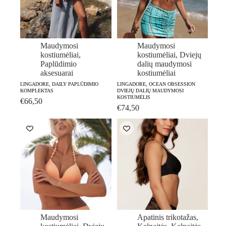
Maudymosi
Maudymosi
kostiumėliai
,
kostiumėliai
,
Dviejų
Paplūdimio
dalių maudymosi
aksesuarai
kostiumėliai
LINGADORE, DAILY PAPLŪDIMIO
LINGADORE, OCEAN OBSESSION
KOMPLEKTAS
DVIEJŲ DALIŲ MAUDYMOSI
KOSTIUMĖLIS
€
66,50
€
74,50
Maudymosi
Apatinis trikotažas
,