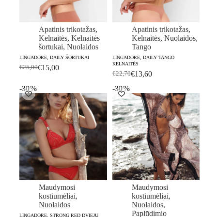
Apatinis trikotažas
,
Apatinis trikotažas
,
Kelnaitės
,
Kelnaitės
Kelnaitės
,
Nuolaidos
,
šortukai
,
Nuolaidos
Tango
LINGADORE, DAILY ŠORTUKAI
LINGADORE, DAILY TANGO
KELNAITĖS
€
15,00
€
25,00
Original
Current
€
13,60
€
22,70
Original
Current
price
price
price
price
-30%
-30%
was:
is:
was:
is:
€25,00.
€15,00.
€22,70.
€13,60.
Maudymosi
Maudymosi
kostiumėliai
,
kostiumėliai
,
Nuolaidos
Nuolaidos
,
Paplūdimio
LINGADORE, STRONG RED DVIEJŲ