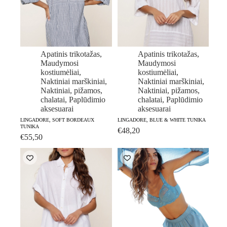
Apatinis trikotažas
,
Apatinis trikotažas
,
Maudymosi
Maudymosi
kostiumėliai
,
kostiumėliai
,
Naktiniai marškiniai
,
Naktiniai marškiniai
,
Naktiniai, pižamos,
Naktiniai, pižamos,
chalatai
,
Paplūdimio
chalatai
,
Paplūdimio
aksesuarai
aksesuarai
LINGADORE, SOFT BORDEAUX
LINGADORE, BLUE & WHITE TUNIKA
TUNIKA
€
48,20
€
55,50