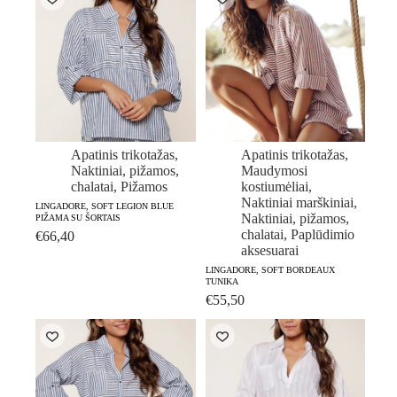
Apatinis trikotažas
,
Apatinis trikotažas
,
Naktiniai, pižamos,
Maudymosi
chalatai
,
Pižamos
kostiumėliai
,
Naktiniai marškiniai
,
LINGADORE, SOFT LEGION BLUE
Naktiniai, pižamos,
PIŽAMA SU ŠORTAIS
chalatai
,
Paplūdimio
€
66,40
aksesuarai
LINGADORE, SOFT BORDEAUX
TUNIKA
€
55,50