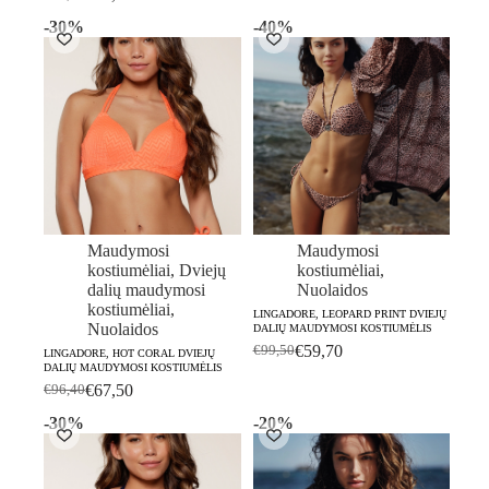
Original
Current
price
price
price
price
-30%
-40%
was:
is:
was:
is:
€75,50.
€52,90.
€99,70.
€59,80.
Maudymosi
Maudymosi
kostiumėliai
,
Dviejų
kostiumėliai
,
dalių maudymosi
Nuolaidos
kostiumėliai
,
LINGADORE, LEOPARD PRINT DVIEJŲ
Nuolaidos
DALIŲ MAUDYMOSI KOSTIUMĖLIS
€
59,70
€
99,50
LINGADORE, HOT CORAL DVIEJŲ
Original
Current
DALIŲ MAUDYMOSI KOSTIUMĖLIS
price
price
€
67,50
€
96,40
Original
Current
was:
is:
price
price
€99,50.
€59,70.
-30%
-20%
was:
is:
€96,40.
€67,50.