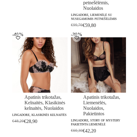
price
price
petnešėlėmis
,
was:
is:
Nuolaidos
€48,20.
€28,90.
LINGADORE, LIEMENĖLĖ SU
NUSEGAMOMIS PETNEŠĖLĖMIS
€
59,80
€
99,70
Original
Current
price
price
-40%
-30%
was:
is:
€99,70.
€59,80.
Apatinis trikotažas
,
Apatinis trikotažas
,
Kelnaitės
,
Klasikinės
Liemenėlės
,
kelnaitės
,
Nuolaidos
Nuolaidos
,
Pakietintos
LINGADORE, KLASIKINĖS KELNAITĖS
€
28,90
LINGADORE, STORY OF MYSTERY
€
48,20
Original
Current
PAKIETINTA LIEMENĖLĖ
price
price
€
42,20
€
60,30
Original
Current
was:
is: