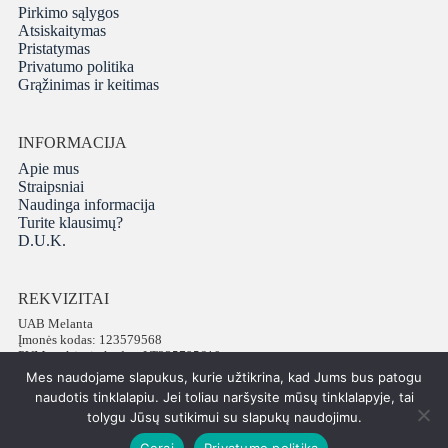
Pirkimo sąlygos
Atsiskaitymas
Pristatymas
Privatumo politika
Grąžinimas ir keitimas
INFORMACIJA
Apie mus
Straipsniai
Naudinga informacija
Turite klausimų?
D.U.K.
REKVIZITAI
UAB Melanta
Įmonės kodas: 123579568
PVM mokėtojo kodas: LT235795610
Adresas: Vokiečių g. 16, LT-01130 Vilnius
Mes naudojame slapukus, kurie užtikrina, kad Jums bus patogu
Telefonas: +37065672540
naudotis tinklalapiu. Jei toliau naršysite mūsų tinklalapyje, tai
tolygu Jūsų sutikimui su slapukų naudojimu.
Gerai
Privatumo politika