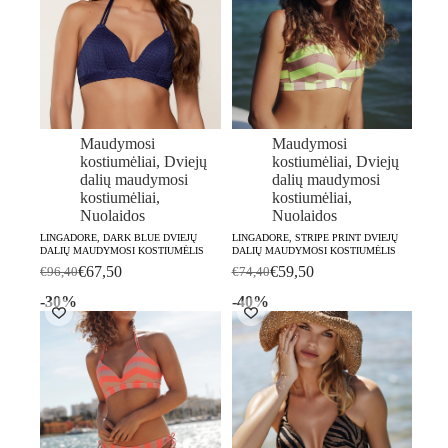
Maudymosi
Maudymosi
kostiumėliai
,
Dviejų
kostiumėliai
,
Dviejų
dalių maudymosi
dalių maudymosi
kostiumėliai
,
kostiumėliai
,
Nuolaidos
Nuolaidos
LINGADORE, DARK BLUE DVIEJŲ
LINGADORE, STRIPE PRINT DVIEJŲ
DALIŲ MAUDYMOSI KOSTIUMĖLIS
DALIŲ MAUDYMOSI KOSTIUMĖLIS
€
67,50
€
59,50
€
96,40
€
74,40
Original
Current
Original
Current
price
price
price
price
-30%
-40%
was:
is:
was:
is:
€96,40.
€67,50.
€74,40.
€59,50.