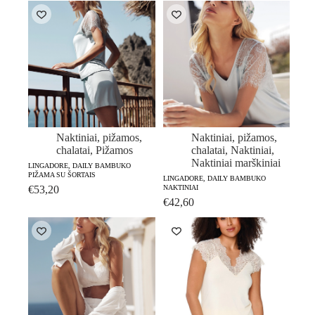
price
price
€48,20.
€28,90.
was:
is:
€60,30.
€42,20.
Naktiniai, pižamos,
Naktiniai, pižamos,
chalatai
,
Pižamos
chalatai
,
Naktiniai
,
Naktiniai marškiniai
LINGADORE, DAILY BAMBUKO
PIŽAMA SU ŠORTAIS
LINGADORE, DAILY BAMBUKO
€
53,20
NAKTINIAI
€
42,60