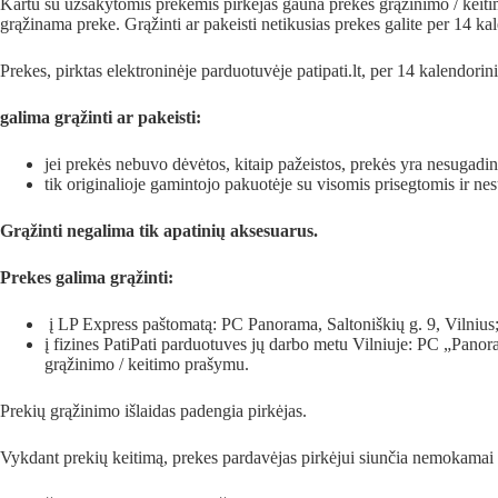
Kartu su užsakytomis prekėmis pirkėjas gauna prekės grąžinimo / keitimo 
grąžinama preke. Grąžinti ar pakeisti netikusias prekes galite per 14 k
Prekes, pirktas elektroninėje parduotuvėje patipati.lt, per 14 kalendor
galima grąžinti ar pakeisti:
jei prekės nebuvo dėvėtos, kitaip pažeistos, prekės yra nesugadin
tik originalioje gamintojo pakuotėje su visomis prisegtomis ir ne
Grąžinti negalima tik apatinių aksesuarus.
Prekes galima grąžinti:
į LP Express paštomatą: PC Panorama, Saltoniškių g. 9, Vilnius
į fizines PatiPati parduotuves jų darbo metu Vilniuje: PC „Panora
grąžinimo / keitimo prašymu.
Prekių grąžinimo išlaidas padengia pirkėjas.
Vykdant prekių keitimą, prekes pardavėjas pirkėjui siunčia nemo