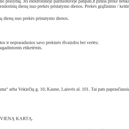
prašymą. Jei elektroninėje parduotuvėje patipati.lt pirkta prekė netiko,
alendorinių dienų nuo prekės pristatymo dienos. Prekės grąžinimo / keiti
inių dienų nuo prekės pristatymo dienos.
tos ir nepraradusios savo prekinės išvaizdos bei vertės;
sugadintomis etiketėmis.
;
ma“ arba Vokiečių g. 16; Kaune, Laisvės al. 101. Tai pats paprasčiausia
kamai VIENĄ KARTĄ.