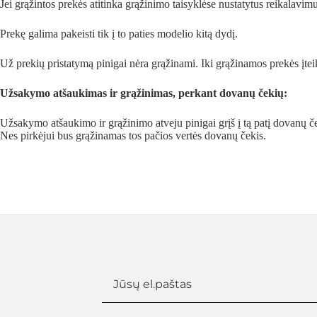
Jei grąžintos prekės atitinka grąžinimo taisyklėse nustatytus reikalavimu
Prekę galima pakeisti tik į to paties modelio kitą dydį.
Už prekių pristatymą pinigai nėra grąžinami. Iki grąžinamos prekės įte
Užsakymo atšaukimas ir grąžinimas, perkant dovanų čekių:
Užsakymo atšaukimo ir grąžinimo atveju pinigai grįš į tą patį dovanų č
Nes pirkėjui bus grąžinamas tos pačios vertės dovanų čekis.