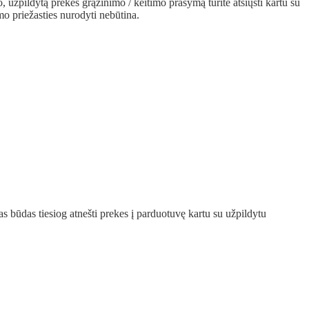
 užpildytą prekės grąžinimo / keitimo prašymą turite atsiųsti kartu su
mo priežasties nurodyti nebūtina.
s būdas tiesiog atnešti prekes į parduotuvę kartu su užpildytu