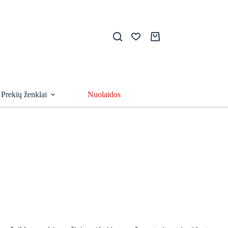
Pirkinių
krepšelis
Prekių ženklai
Nuolaidos