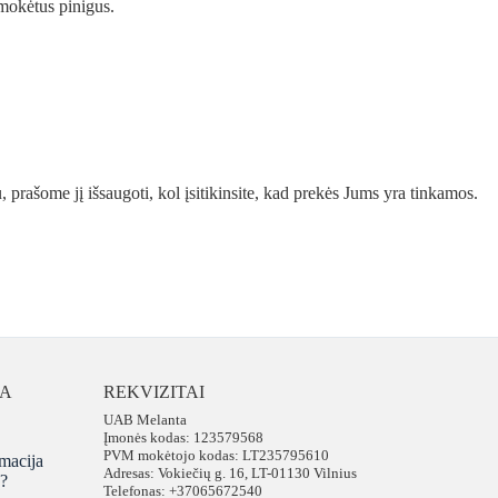
umokėtus pinigus.
prašome jį išsaugoti, kol įsitikinsite, kad prekės Jums yra tinkamos.
JA
REKVIZITAI
UAB Melanta
Įmonės kodas: 123579568
PVM mokėtojo kodas: LT235795610
macija
Adresas: Vokiečių g. 16, LT-01130 Vilnius
ų?
Telefonas: +37065672540