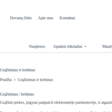
Skip
to
content
Dovanų čekis
Apie mus
Kontaktai
Naujienos
Apatinis trikotažas
Maudy
Grąžinimas ir keitimas
Pradžia
Grąžinimas ir keitimas
Grąžinimas / keitimas
Grąžinti prekes, įsigytas patipati.lt elektroninėje parduotuvėje, ir atgau