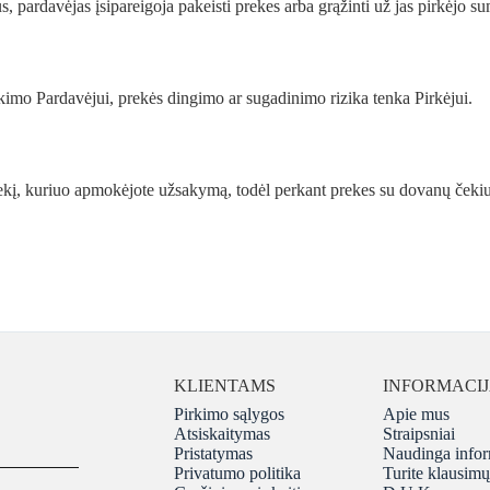
s, pardavėjas įsipareigoja pakeisti prekes arba grąžinti už jas pirkėjo s
ikimo Pardavėjui, prekės dingimo ar sugadinimo rizika tenka Pirkėjui.
ekį, kuriuo apmokėjote užsakymą, todėl perkant prekes su dovanų čekiu, 
KLIENTAMS
INFORMACI
Pirkimo sąlygos
Apie mus
Atsiskaitymas
Straipsniai
Pristatymas
Naudinga infor
Privatumo politika
Turite klausim