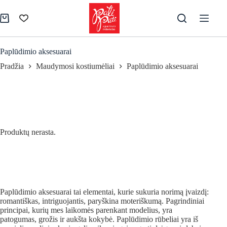
Skip
to
Pirkinių
content
krepšelis
Paplūdimio aksesuarai
Pradžia
Maudymosi kostiumėliai
Paplūdimio aksesuarai
Produktų nerasta.
Paplūdimio aksesuarai tai elementai, kurie sukuria norimą įvaizdį:
romantiškas, intriguojantis, paryškina moteriškumą. Pagrindiniai
principai, kurių mes laikomės parenkant modelius, yra
patogumas, grožis ir aukšta kokybė. Paplūdimio rūbeliai yra iš