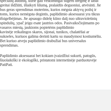
specialių audinių, kurie gali veiksmingai sugerti drėgmę ir labai
greitai išdžiūti, išlaikyti šilumą, pralaidūs deguoniui, atvėsinti. Jie
bus geras sprendimas moterims, kurios mėgsta aktyvų poilsį ir
toms, kurios nemėgsta degintis, paplūdimio aksesuarai yra tikras
išsigelbėjimas. Jie apsaugo didelę kūno dalį nuo ultravioletinių
spindulių, ypač jeigu esate jautrios odos. Pasivaiksčiojimams po
vasaros miestą, jaukioms popietėms paplūdimio
kavinėje reikalingos skaros, sijonai, tunikos, chalatėliai ar
sukneles, kuriuos galima derinti kartu su maudymosi kostiumėliu.
Bet kuriuo atveju paplūdimio drabužiai bus universalus
sprendimas.
Paplūdimio aksesuarai bet kokiam įvaizdžiui sukurti, patogūs,
šiuolaikiški ir ekologiški, pristatomi internetinėje parduotuvėje
PatiPati.