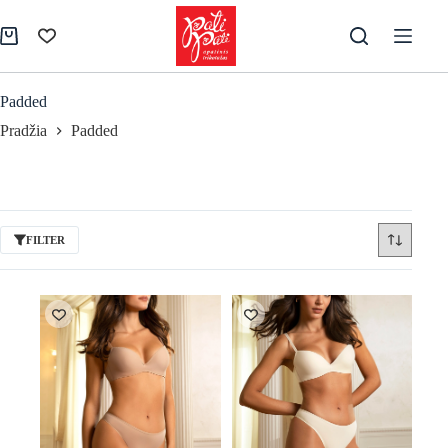
Skip
to
Shopping
content
cart
Padded
Pradžia
Padded
FILTER