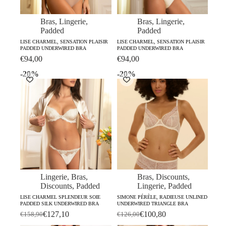
Bras
,
Lingerie
,
Bras
,
Lingerie
,
Padded
Padded
LISE CHARMEL, SENSATION PLAISIR
LISE CHARMEL, SENSATION PLAISIR
PADDED UNDERWIRED BRA
PADDED UNDERWIRED BRA
€
94,00
€
94,00
-20%
-20%
Lingerie
,
Bras
,
Bras
,
Discounts
,
Discounts
,
Padded
Lingerie
,
Padded
LISE CHARMEL SPLENDEUR SOIE
SIMONE PÉRÈLE, RADIEUSE UNLINED
PADDED SILK UNDERWIRED BRA
UNDERWIRED TRIANGLE BRA
€
127,10
€
100,80
€
158,90
€
126,00
Original
Current
Original
Current