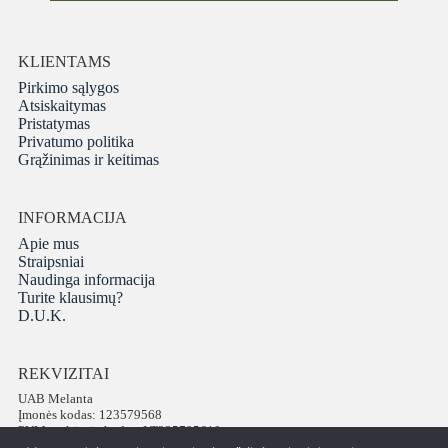
KLIENTAMS
Pirkimo sąlygos
Atsiskaitymas
Pristatymas
Privatumo politika
Grąžinimas ir keitimas
INFORMACIJA
Apie mus
Straipsniai
Naudinga informacija
Turite klausimų?
D.U.K.
REKVIZITAI
UAB Melanta
Įmonės kodas: 123579568
PVM mokėtojo kodas: LT235795610
Adresas: Vokiečių g. 16, LT-01130 Vilnius