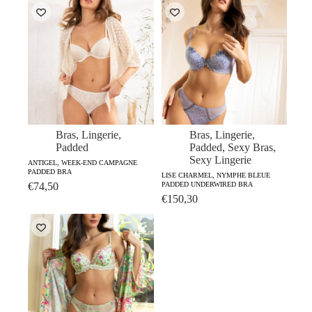
price
price
price
price
was:
is:
was:
is:
€158,90.
€127,10.
€126,00.
€100,80.
Bras
,
Lingerie
,
Bras
,
Lingerie
,
Padded
Padded
,
Sexy Bras
,
Sexy Lingerie
ANTIGEL, WEEK-END CAMPAGNE
PADDED BRA
LISE CHARMEL, NYMPHE BLEUE
€
74,50
PADDED UNDERWIRED BRA
€
150,30