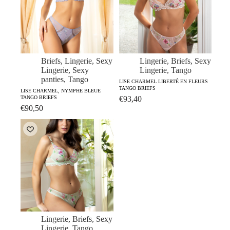
Briefs
,
Lingerie
,
Sexy
Lingerie
,
Briefs
,
Sexy
Lingerie
,
Sexy
Lingerie
,
Tango
panties
,
Tango
LISE CHARMEL LIBERTÉ EN FLEURS
TANGO BRIEFS
LISE CHARMEL, NYMPHE BLEUE
TANGO BRIEFS
€
93,40
€
90,50
Lingerie
,
Briefs
,
Sexy
Lingerie
,
Tango