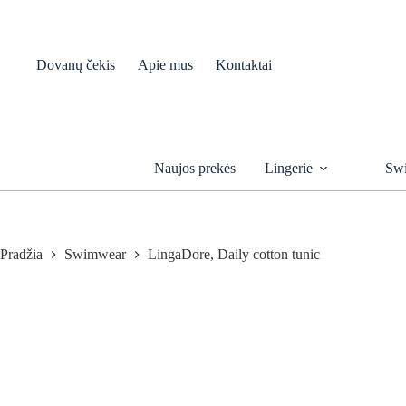
Skip
to
content
Dovanų čekis
Apie mus
Kontaktai
Naujos prekės
Lingerie
Sw
Pradžia
Swimwear
LingaDore, Daily cotton tunic