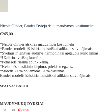
Nicole Olivier, Brodes Dviejų dalių maudymosi kostiumėliai
€
265,00
*Nicole Olivier atskiras maudymosi kostiumėlis.
*Brodes modelis išsiskiria meistriškai atliktais siuvinėjimais.
*Švelnus ir lengvas audinys harmoningai apgaubia kūno linijas.
*Užtikrina visišką komfortą.
*Petnešėlė rišama aplink kaklą.
*Kelnaitės klasikinio kirpimo, priekis megztas.
*Sudėtis: 80% poliamidas, 20% elastanas.
Brodes modelis išsiskiria meistriškai atliktais siuvinėjimais.
SPALVA
: BALTA
MAUDYMUKŲ DYDŽIAI
Išvalyti
38
40