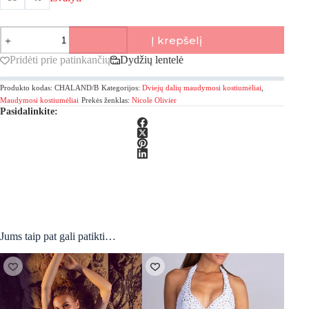
produkto
Į krepšelį
kiekis:
Nicole
Pridėti prie patinkančių
Dydžių lentelė
Olivier,
Brodes
Produkto kodas:
CHALAND/B
Kategorijos:
Dviejų dalių maudymosi kostiumėliai
,
Dviejų
dalių
Maudymosi kostiumėliai
Prekės ženklas:
Nicole Olivier
Pasidalinkite:
maudymosi
kostiumėliai
Jums taip pat gali patikti…