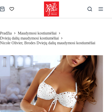
Skip
to
Pirkinių
content
krepšelis
Pradžia
Maudymosi kostiumėliai
Dviejų dalių maudymosi kostiumėliai
Nicole Olivier, Brodes Dviejų dalių maudymosi kostiumėliai