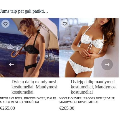
Jums taip pat gali patikti…
Dviejų dalių maudymosi
Dviejų dalių maudymosi
kostiumėliai
,
Maudymosi
kostiumėliai
,
Maudymosi
kostiumėliai
kostiumėliai
NICOLE OLIVIER, BRODES DVIEJŲ DALIŲ
NICOLE OLIVIER, BRODES DVIEJŲ DALIŲ
NICOLE
MAUDYMOSI KOSTIUMĖLIAI
MAUDYMOSI KOSTIUMĖLIAI
MAUDY
€
265,00
€
265,00
€
280