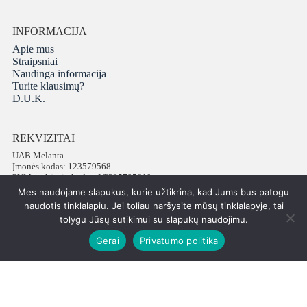
INFORMACIJA
Apie mus
Straipsniai
Naudinga informacija
Turite klausimų?
D.U.K.
REKVIZITAI
UAB Melanta
Įmonės kodas: 123579568
PVM mokėtojo kodas: LT235795610
Adresas: Vokiečių g. 16, LT-01130 Vilnius
Mes naudojame slapukus, kurie užtikrina, kad Jums bus patogu
Telefonas: +37065672540
naudotis tinklalapiu. Jei toliau naršysite mūsų tinklalapyje, tai
tolygu Jūsų sutikimui su slapukų naudojimu.
Gerai
Privatumo politika
Visos teisės saugomos © 2026 PatiPati
ISK