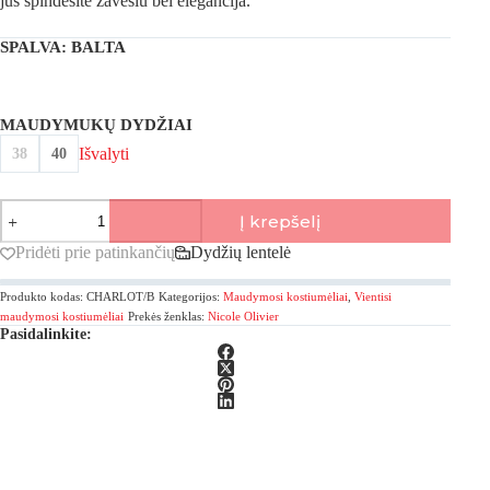
jūs spindėsite žavesiu bei elegancija.
SPALVA
: BALTA
MAUDYMUKŲ DYDŽIAI
Išvalyti
38
40
produkto
Į krepšelį
kiekis:
Nicole
Pridėti prie patinkančių
Dydžių lentelė
Olivier,
Brodes
Produkto kodas:
CHARLOT/B
Kategorijos:
Maudymosi kostiumėliai
,
Vientisi
Vientisas
maudymosi
maudymosi kostiumėliai
Prekės ženklas:
Nicole Olivier
Pasidalinkite:
kostiumėlis