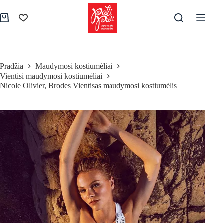
Skip
to
Pirkinių
content
krepšelis
Pradžia
Maudymosi kostiumėliai
Vientisi maudymosi kostiumėliai
Nicole Olivier, Brodes Vientisas maudymosi kostiumėlis