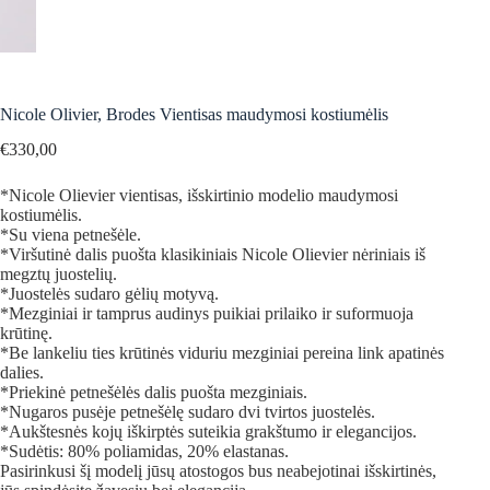
Nicole Olivier, Brodes Vientisas maudymosi kostiumėlis
€
330,00
*Nicole Olievier vientisas, išskirtinio modelio maudymosi
kostiumėlis.
*Su viena petnešėle.
*Viršutinė dalis puošta klasikiniais Nicole Olievier nėriniais iš
megztų juostelių.
*Juostelės sudaro gėlių motyvą.
*Mezginiai ir tamprus audinys puikiai prilaiko ir suformuoja
krūtinę.
*Be lankeliu ties krūtinės viduriu mezginiai pereina link apatinės
dalies.
*Priekinė petnešėlės dalis puošta mezginiais.
*Nugaros pusėje petnešėlę sudaro dvi tvirtos juostelės.
*Aukštesnės kojų iškirptės suteikia grakštumo ir elegancijos.
*Sudėtis: 80% poliamidas, 20% elastanas.
Pasirinkusi šį modelį jūsų atostogos bus neabejotinai išskirtinės,