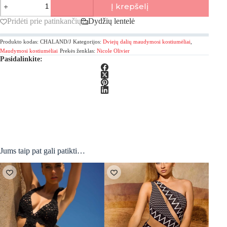
Į krepšelį
kiekis:
Nicole
Pridėti prie patinkančių
Dydžių lentelė
Olivier,
Brodes
Produkto kodas:
CHALAND/J
Kategorijos:
Dviejų dalių maudymosi kostiumėliai
,
Dviejų
dalių
Maudymosi kostiumėliai
Prekės ženklas:
Nicole Olivier
Pasidalinkite:
maudymosi
kostiumėliai
Jums taip pat gali patikti…