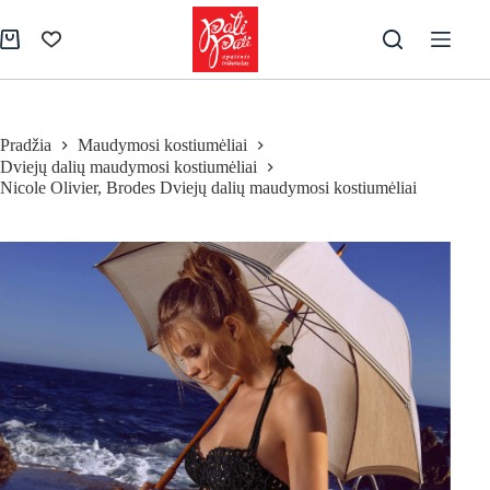
Skip
to
Pirkinių
content
krepšelis
Pradžia
Maudymosi kostiumėliai
Dviejų dalių maudymosi kostiumėliai
Nicole Olivier, Brodes Dviejų dalių maudymosi kostiumėliai