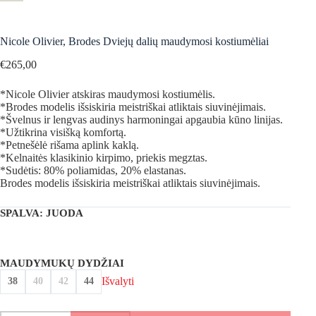
Nicole Olivier, Brodes Dviejų dalių maudymosi kostiumėliai
€
265,00
*Nicole Olivier atskiras maudymosi kostiumėlis.
*Brodes modelis išsiskiria meistriškai atliktais siuvinėjimais.
*Švelnus ir lengvas audinys harmoningai apgaubia kūno linijas.
*Užtikrina visišką komfortą.
*Petnešėlė rišama aplink kaklą.
*Kelnaitės klasikinio kirpimo, priekis megztas.
*Sudėtis: 80% poliamidas, 20% elastanas.
Brodes modelis išsiskiria meistriškai atliktais siuvinėjimais.
SPALVA
: JUODA
MAUDYMUKŲ DYDŽIAI
Išvalyti
38
40
42
44
produkto