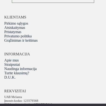
KLIENTAMS
Pirkimo sąlygos
Atsiskaitymas
Pristatymas
Privatumo politika
Grąžinimas ir keitimas
INFORMACIJA
Apie mus
Straipsniai
Naudinga informacija
Turite klausimų?
D.U.K.
REKVIZITAI
UAB Melanta
Įmonės kodas: 123579568
PVM mokėtojo kodas: LT235795610