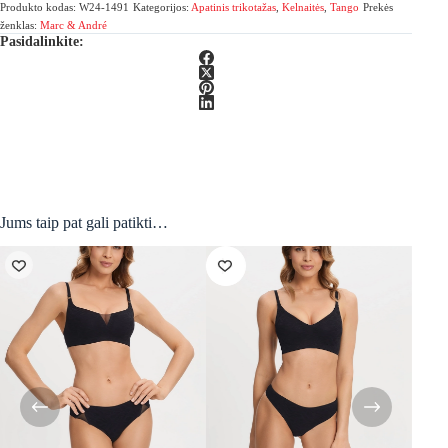
Produkto kodas:
W24-1491
Kategorijos:
Apatinis trikotažas
,
Kelnaitės
,
Tango
Prekės
ženklas:
Marc & André
Pasidalinkite:
Jums taip pat gali patikti…