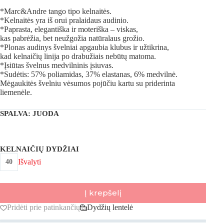
*Marc&Andre tango tipo kelnaitės.
*Kelnaitės yra iš orui pralaidaus audinio.
*Paprasta, elegantiška ir moteriška – viskas,
kas pabrėžia, bet neužgožia natūralaus grožio.
*Plonas audinys švelniai apgaubia klubus ir užtikrina,
kad kelnaičių linija po drabužiais nebūtų matoma.
*Įsiūtas švelnus medvilninis įsiuvas.
*Sudėtis: 57% poliamidas, 37% elastanas, 6% medvilnė.
Mėgaukitės švelniu vėsumos pojūčiu kartu su priderinta
liemenėle.
SPALVA
: JUODA
KELNAIČIŲ DYDŽIAI
Išvalyti
40
Į krepšelį
Pridėti prie patinkančių
Dydžių lentelė