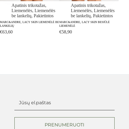
Apatinis trikotažas
,
Apatinis trikotažas
,
Liemenėlės
,
Liemenėlės
Liemenėlės
,
Liemenėlės
be lankelių
,
Pakietintos
be lankelių
,
Pakietintos
MARC&ANDRE, LACY SKIN LIEMENĖLĖ BE
MARC&ANDRE, LACY SKIN BESIŪLĖ
MARC&
LANKELIŲ
LIEMENĖLĖ
LANKE
€
63,60
€
58,90
€
63,
PRENUMERUOTI