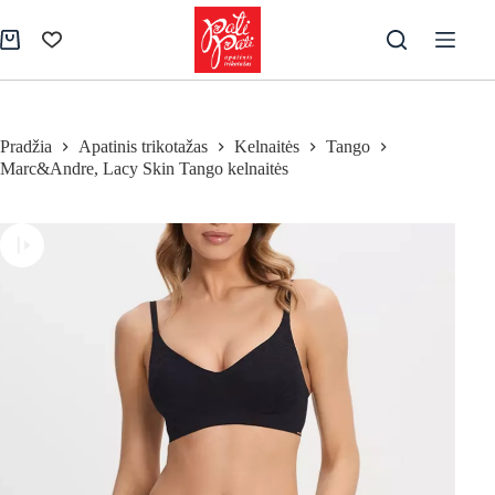
Skip
to
Pirkinių
content
krepšelis
Pradžia
Apatinis trikotažas
Kelnaitės
Tango
Marc&Andre, Lacy Skin Tango kelnaitės