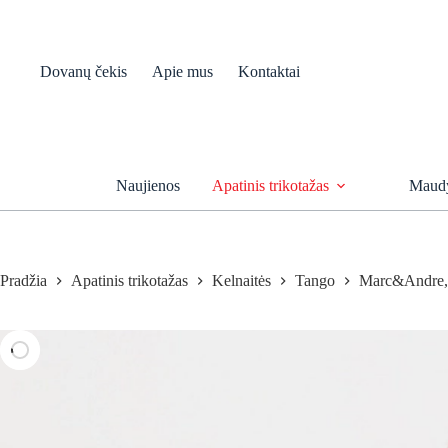
Skip
to
content
Dovanų čekis
Apie mus
Kontaktai
Naujienos
Apatinis trikotažas
Maudy
Pradžia
Apatinis trikotažas
Kelnaitės
Tango
Marc&Andre, 