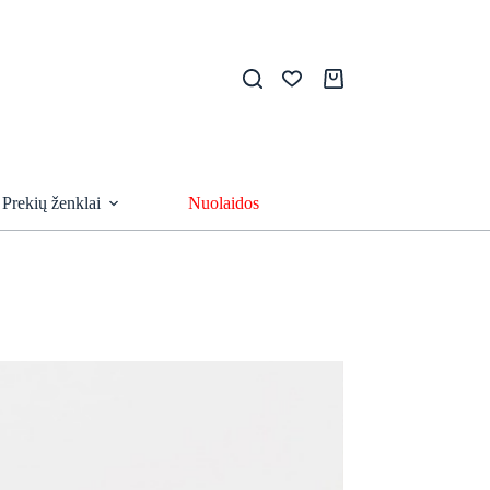
Pirkinių
krepšelis
Prekių ženklai
Nuolaidos