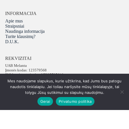
INFORMACIJA
Apie mus
Straipsniai
Naudinga informacija
Turite klausimų?
D.U.K.
REKVIZITAI
UAB Melanta
Įmonės kodas: 123579568
PVM mokėtojo kodas: LT235795610
Adresas: Vokiečių g. 16, LT-01130 Vilnius
Mes naudojame slapukus, kurie užtikrina, kad Jums bus patogu
Telefonas: +37065672540
naudotis tinklalapiu. Jei toliau naršysite mūsų tinklalapyje, tai
tolygu Jūsų sutikimui su slapukų naudojimu.
Gerai
Privatumo politika
Visos teisės saugomos © 2026 PatiPati
ISK