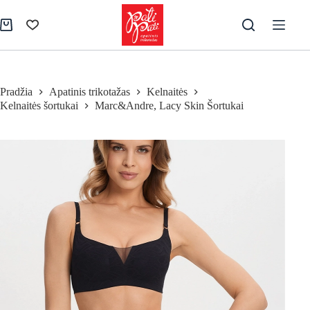
Skip
to
Pirkinių
content
krepšelis
Pradžia
Apatinis trikotažas
Kelnaitės
Kelnaitės šortukai
Marc&Andre, Lacy Skin Šortukai