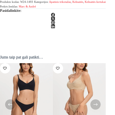
Produkto kodas:
W24-1493
Kategorijos:
Apatinis trikotažas
,
Kelnaitės
,
Kelnaitės šortukai
Prekės ženklas:
Marc & André
Pasidalinkite:
Jums taip pat gali patikti…