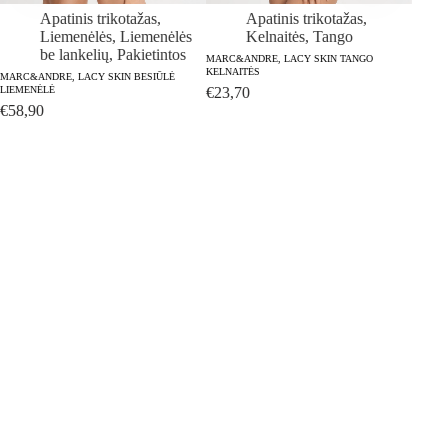
Apatinis trikotažas
,
Apatinis trikotažas
,
Liemenėlės
,
Liemenėlės
Kelnaitės
,
Tango
be lankelių
,
Pakietintos
MARC&ANDRE, LACY SKIN TANGO
KELNAITĖS
MARC&ANDRE, LACY SKIN BESIŪLĖ
MARC&
LIEMENĖLĖ
€
23,70
LANKE
€
58,90
€
63,