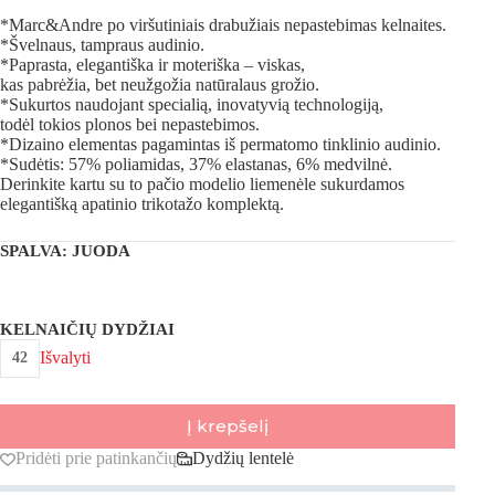
*Marc&Andre po viršutiniais drabužiais nepastebimas kelnaites.
*Švelnaus, tampraus audinio.
*Paprasta, elegantiška ir moteriška – viskas,
kas pabrėžia, bet neužgožia natūralaus grožio.
*Sukurtos naudojant specialią, inovatyvią technologiją,
todėl tokios plonos bei nepastebimos.
*Dizaino elementas pagamintas iš permatomo tinklinio audinio.
*Sudėtis: 57% poliamidas, 37% elastanas, 6% medvilnė.
Derinkite kartu su to pačio modelio liemenėle sukurdamos
elegantišką apatinio trikotažo komplektą.
SPALVA
: JUODA
KELNAIČIŲ DYDŽIAI
Išvalyti
42
Į krepšelį
Pridėti prie patinkančių
Dydžių lentelė