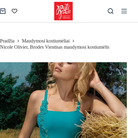
Skip
to
Pirkinių
content
krepšelis
Pradžia
Maudymosi kostiumėliai
Nicole Olivier, Brodes Vientisas maudymosi kostiumėlis