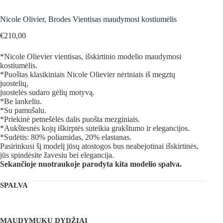
Nicole Olivier, Brodes Vientisas maudymosi kostiumėlis
€
210,00
*Nicole Olievier vientisas, išskirtinio modelio maudymosi
kostiumėlis.
*Puoštas klasikiniais Nicole Olievier nėriniais iš megztų
juostelių,
juostelės sudaro gėlių motyvą.
*Be lankeliu.
*Su pamušalu.
*Priekinė petnešėlės dalis puošta mezginiais.
*Aukštesnės kojų iškirptės suteikia grakštumo ir elegancijos.
*Sudėtis: 80% poliamidas, 20% elastanas.
Pasirinkusi šį modelį jūsų atostogos bus neabejotinai išskirtinės,
jūs spindėsite žavesiu bei elegancija.
Sekančioje nuotraukoje parodyta kita modelio spalva.
SPALVA
MAUDYMUKŲ DYDŽIAI