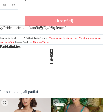
40
42
produkto
Į krepšelį
kiekis:
Nicole
Pridėti prie patinkančių
Dydžių lentelė
Olivier,
Brodes
Produkto kodas:
CHABADA
Kategorijos:
Maudymosi kostiumėliai
,
Vientisi maudymosi
Vientisas
maudymosi
kostiumėliai
Prekės ženklas:
Nicole Olivier
Pasidalinkite:
kostiumėlis
Jums taip pat gali patikti…
Išpar