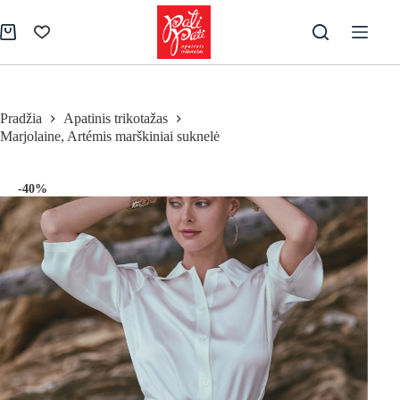
Skip
to
Pirkinių
content
krepšelis
Pradžia
Apatinis trikotažas
Marjolaine, Artémis marškiniai suknelė
-40%