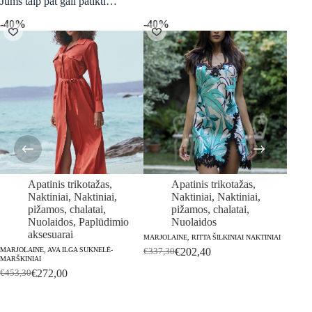
Jums taip pat gali patikti…
-40%
-40%
Išpar
Apatinis trikotažas
,
Apatinis trikotažas
,
Naktiniai
,
Naktiniai,
Naktiniai
,
Naktiniai,
pižamos, chalatai
,
pižamos, chalatai
,
Nuolaidos
,
Paplūdimio
Nuolaidos
aksesuarai
MARJOLAINE, RITTA ŠILKINIAI NAKTINIAI
MARJO
MEDVIL
MARJOLAINE, AVA ILGA SUKNELĖ-
€
202,40
€
337,30
Original
Current
NĖRINI
MARŠKINIAI
price
price
€
399,
€
272,00
€
453,30
Original
Current
was:
is:
price
price
€337,30.
€202,40.
was:
is: