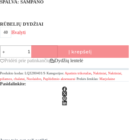
SPALVA
: ŠAMPANO
RŪBELIŲ DYDŽIAI
Išvalyti
40
produkto
Į krepšelį
kiekis:
Marjolaine,
Pridėti prie patinkančių
Dydžių lentelė
Artémis
marškiniai
Produkto kodas:
LQ3280401/S
Kategorijos:
Apatinis trikotažas
,
Naktiniai
,
Naktiniai,
suknelė
pižamos, chalatai
,
Nuolaidos
,
Paplūdimio aksesuarai
Prekės ženklas:
Marjolaine
Pasidalinkite: