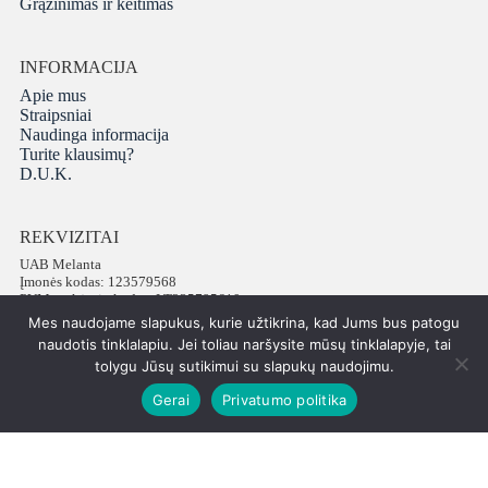
Grąžinimas ir keitimas
INFORMACIJA
Apie mus
Straipsniai
Naudinga informacija
Turite klausimų?
D.U.K.
REKVIZITAI
UAB Melanta
Įmonės kodas: 123579568
PVM mokėtojo kodas: LT235795610
Adresas: Vokiečių g. 16, LT-01130 Vilnius
Mes naudojame slapukus, kurie užtikrina, kad Jums bus patogu
Telefonas: +37065672540
naudotis tinklalapiu. Jei toliau naršysite mūsų tinklalapyje, tai
tolygu Jūsų sutikimui su slapukų naudojimu.
Gerai
Privatumo politika
Visos teisės saugomos © 2026 PatiPati
ISK