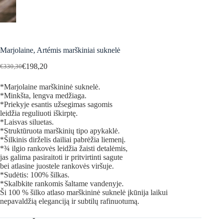
Marjolaine, Artémis marškiniai suknelė
€
198,20
€
330,30
Original
Current
price
price
*Marjolaine marškininė suknelė.
was:
is:
*Minkšta, lengva medžiaga.
€330,30.
€198,20.
*Priekyje esantis užsegimas sagomis
leidžia reguliuoti iškirptę.
*Laisvas siluetas.
*Struktūruota marškinių tipo apykaklė.
*Šilkinis dirželis dailiai pabrėžia liemenį.
*¾ ilgio rankovės leidžia žaisti detalėmis,
jas galima pasiraitoti ir pritvirtinti sagute
bei atlasine juostele rankovės viršuje.
*Sudėtis: 100% šilkas.
*Skalbkite rankomis šaltame vandenyje.
Ši 100 % šilko atlaso marškininė suknelė įkūnija laikui
nepavaldžią eleganciją ir subtilų rafinuotumą.