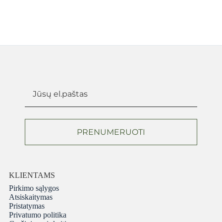
€453,30.
€272,00.
PRENUMERUOTI
KLIENTAMS
Pirkimo sąlygos
Atsiskaitymas
Pristatymas
Privatumo politika