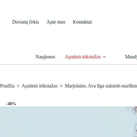
Skip
to
content
Dovanų čekis
Apie mus
Kontaktai
Naujienos
Apatinis trikotažas
Maudy
Pradžia
Apatinis trikotažas
Marjolaine, Ava Ilga suknelė-marškin
-40%