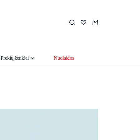
Pirkinių
krepšelis
Prekių ženklai
Nuolaidos