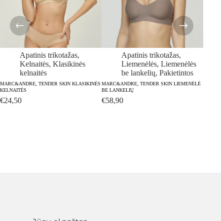
Apatinis trikotažas
,
Apatinis trikotažas
,
Kelnaitės
,
Klasikinės
Liemenėlės
,
Liemenėlės
kelnaitės
be lankelių
,
Pakietintos
MARC&ANDRE, TENDER SKIN KLASIKINĖS
MARC&ANDRE, TENDER SKIN LIEMENĖLĖ
MARC&
KELNAITĖS
BE LANKELIŲ
KELNA
€
24,50
€
58,90
€
24,