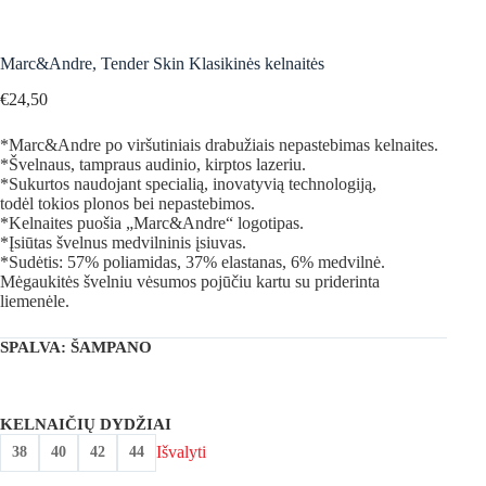
Marc&Andre, Tender Skin Klasikinės kelnaitės
€
24,50
*Marc&Andre po viršutiniais drabužiais nepastebimas kelnaites.
*Švelnaus, tampraus audinio, kirptos lazeriu.
*Sukurtos naudojant specialią, inovatyvią technologiją,
todėl tokios plonos bei nepastebimos.
*Kelnaites puošia „Marc&Andre“ logotipas.
*Įsiūtas švelnus medvilninis įsiuvas.
*Sudėtis: 57% poliamidas, 37% elastanas, 6% medvilnė.
Mėgaukitės švelniu vėsumos pojūčiu kartu su priderinta
liemenėle.
SPALVA
: ŠAMPANO
KELNAIČIŲ DYDŽIAI
Išvalyti
38
40
42
44