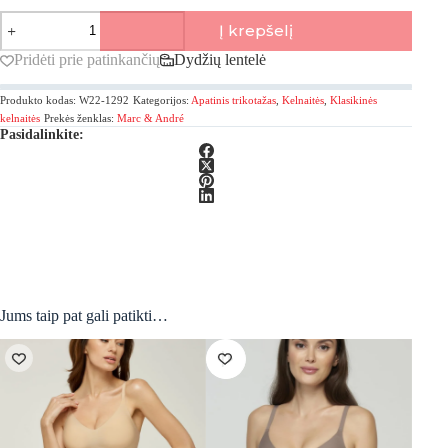
produkto
Į krepšelį
kiekis:
Marc&Andre,
Pridėti prie patinkančių
Dydžių lentelė
Tender
Skin
Produkto kodas:
W22-1292
Kategorijos:
Apatinis trikotažas
,
Kelnaitės
,
Klasikinės
Klasikinės
kelnaitės
kelnaitės
Prekės ženklas:
Marc & André
Pasidalinkite:
Jums taip pat gali patikti…