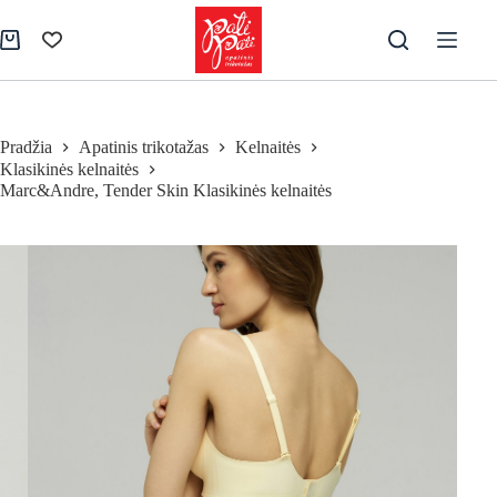
Skip
to
Pirkinių
content
krepšelis
Pradžia
Apatinis trikotažas
Kelnaitės
Klasikinės kelnaitės
Marc&Andre, Tender Skin Klasikinės kelnaitės