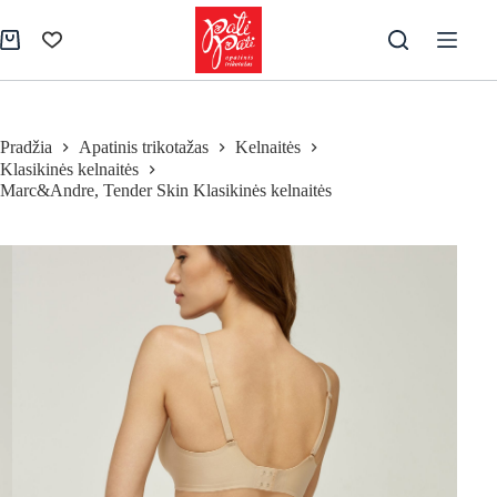
Skip
to
Pirkinių
content
krepšelis
Pradžia
Apatinis trikotažas
Kelnaitės
Klasikinės kelnaitės
Marc&Andre, Tender Skin Klasikinės kelnaitės