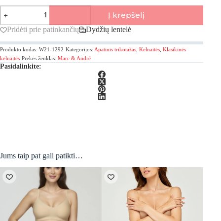
produkto
Į krepšelį
kiekis:
Marc&Andre,
Pridėti prie patinkančių
Dydžių lentelė
Tender
Skin
Produkto kodas:
W21-1292
Kategorijos:
Apatinis trikotažas
,
Kelnaitės
,
Klasikinės
Klasikinės
kelnaitės
kelnaitės
Prekės ženklas:
Marc & André
Pasidalinkite:
Jums taip pat gali patikti…