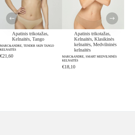
Apatinis trikotažas
,
Apatinis trikotažas
,
Kelnaitės
,
Tango
Kelnaitės
,
Klasikinės
kelnaitės
,
Medvilninės
MARC&ANDRE, TENDER SKIN TANGO
kelnaitės
KELNAITĖS
MARC&
€
21,60
KLASIK
MARC&ANDRE, SMART MEDVILNINĖS
KELNAITĖS
€
26,
€
18,10