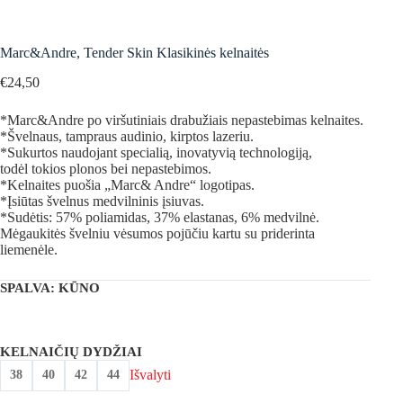
Marc&Andre, Tender Skin Klasikinės kelnaitės
€
24,50
*Marc&Andre po viršutiniais drabužiais nepastebimas kelnaites.
*Švelnaus, tampraus audinio, kirptos lazeriu.
*Sukurtos naudojant specialią, inovatyvią technologiją,
todėl tokios plonos bei nepastebimos.
*Kelnaites puošia „Marc& Andre“ logotipas.
*Įsiūtas švelnus medvilninis įsiuvas.
*Sudėtis: 57% poliamidas, 37% elastanas, 6% medvilnė.
Mėgaukitės švelniu vėsumos pojūčiu kartu su priderinta
liemenėle.
SPALVA
: KŪNO
KELNAIČIŲ DYDŽIAI
Išvalyti
38
40
42
44