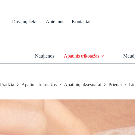
Skip
to
content
Dovanų čekis
Apie mus
Kontaktai
Naujienos
Apatinis trikotažas
Maudy
Pradžia
Apatinis trikotažas
Apatinių aksesuarai
Priedai
Lin