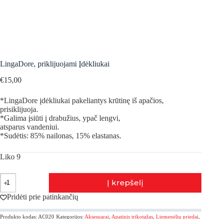
LingaDore, priklijuojami Įdėkliukai
€
15,00
*LingaDore įdėkliukai pakeliantys krūtinę iš apačios,
prisiklijuoja.
*Galima įsiūti į drabužius, ypač lengvi,
atsparus vandeniui.
*Sudėtis: 85% nailonas, 15% elastanas.
Liko 9
produkto
Į krepšelį
kiekis:
LingaDore,
Pridėti prie patinkančių
priklijuojami
Įdėkliukai
Produkto kodas:
AC020
Kategorijos:
Aksesuarai
,
Apatinis trikotažas
,
Liemenėlių priedai
,