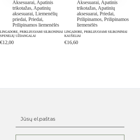
Aksesuarai
,
Apatinis
Aksesuarai
,
Apatinis
trikotažas
,
Apatinių
trikotažas
,
Apatinių
aksesuarai
,
Liemenėlių
aksesuarai
,
Priedai
,
priedai
,
Priedai
,
Prilipinamos
,
Prilipinamos
Prilipinamos liemenėlės
liemenėlės
LINGADORE, PRIKLIJUOJAMI SILIKONINIAI
LINGADORE, PRIKLIJUOJAMI SILIKONINIAI
SPENELIŲ UŽDANGALAI
KAUŠELIAI
€
12,00
€
16,60
LINGAD
€
28,