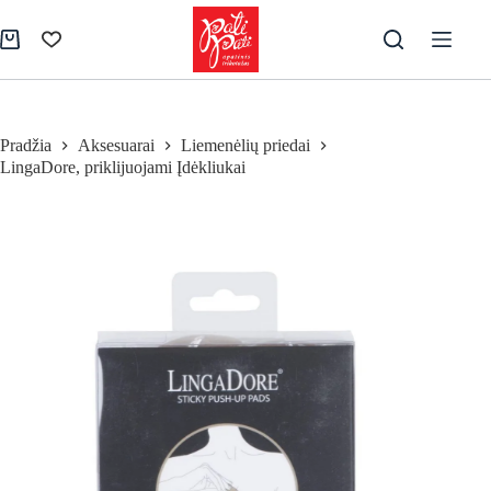
Skip
to
Pirkinių
content
krepšelis
Pradžia
Aksesuarai
Liemenėlių priedai
LingaDore, priklijuojami Įdėkliukai