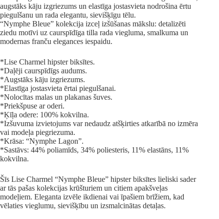
augstāks kāju izgriezums un elastīga jostasvieta nodrošina ērtu
piegulšanu un rada elegantu, sievišķīgu tēlu.
“Nymphe Bleue” kolekcija izceļ izšūšanas mākslu: detalizēti
ziedu motīvi uz caurspīdīga tilla rada viegluma, smalkuma un
modernas franču elegances iespaidu.
*Lise Charmel hipster biksītes.
*Daļēji caurspīdīgs audums.
*Augstāks kāju izgriezums.
*Elastīga jostasvieta ērtai piegulšanai.
*Nolocītas malas un plakanas šuves.
*Priekšpuse ar oderi.
*Ķīļa odere: 100% kokvilna.
*Izšuvuma izvietojums var nedaudz atšķirties atkarībā no izmēra
vai modeļa piegriezuma.
*Krāsa: “Nymphe Lagon”.
*Sastāvs: 44% poliamīds, 34% poliesteris, 11% elastāns, 11%
kokvilna.
Šīs Lise Charmel “Nymphe Bleue” hipster biksītes lieliski sader
ar tās pašas kolekcijas krūšturiem un citiem apakšveļas
modeļiem. Eleganta izvēle ikdienai vai īpašiem brīžiem, kad
vēlaties vieglumu, sievišķību un izsmalcinātas detaļas.