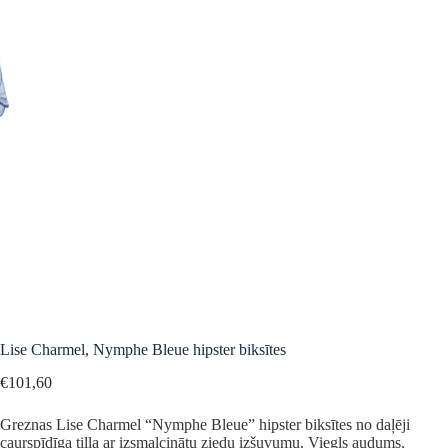
Lise Charmel, Nymphe Bleue hipster biksītes
€
101,60
Greznas Lise Charmel “Nymphe Bleue” hipster biksītes no daļēji
caurspīdīga tilla ar izsmalcinātu ziedu izšuvumu. Viegls audums,