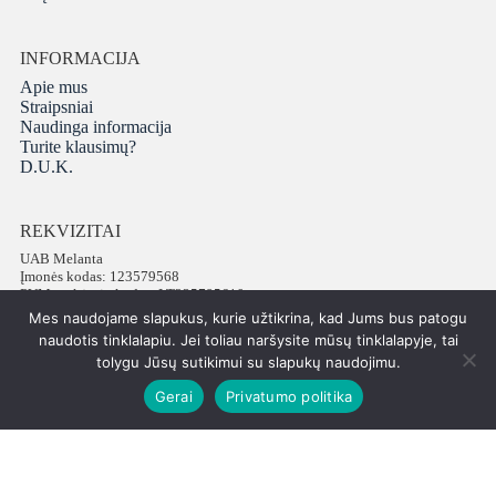
INFORMACIJA
Apie mus
Straipsniai
Naudinga informacija
Turite klausimų?
D.U.K.
REKVIZITAI
UAB Melanta
Įmonės kodas: 123579568
PVM mokėtojo kodas: LT235795610
Adresas: Vokiečių g. 16, LT-01130 Vilnius
Mes naudojame slapukus, kurie užtikrina, kad Jums bus patogu
Telefonas: +37065672540
naudotis tinklalapiu. Jei toliau naršysite mūsų tinklalapyje, tai
tolygu Jūsų sutikimui su slapukų naudojimu.
Gerai
Privatumo politika
Visos teisės saugomos © 2026 PatiPati
ISK