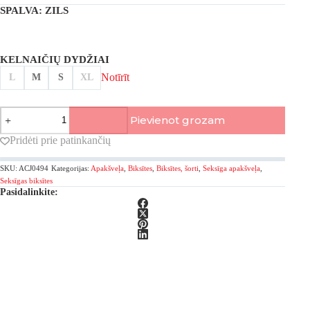
SPALVA
: ZILS
KELNAIČIŲ DYDŽIAI
Notīrīt
L
M
S
XL
Lise
Pievienot grozam
Charmel,
Nymphe
Pridėti prie patinkančių
Bleue
hipster
SKU:
ACJ0494
Kategorijas:
Apakšveļa
,
Biksītes
,
Biksītes, šorti
,
Seksīga apakšveļa
,
biksītes
daudzums
Seksīgas biksītes
Pasidalinkite: