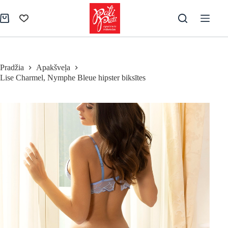
Skip
to
Shopping
content
cart
Pradžia
Apakšveļa
Lise Charmel, Nymphe Bleue hipster biksītes