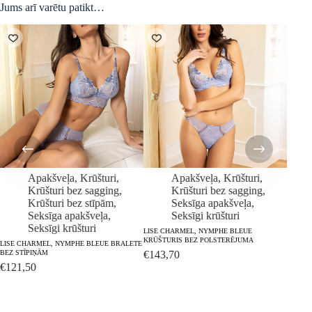
Jums arī varētu patikt…
Apakšveļa
,
Krūšturi
,
Apakšveļa
,
Krūšturi
,
Krūšturi bez sagging
,
Krūšturi bez sagging
,
Krūšturi bez stīpām
,
Seksīga apakšveļa
,
Seksīga apakšveļa
,
Seksīgi krūšturi
Seksīgi krūšturi
LISE CHARMEL, NYMPHE BLEUE
LISE 
KRŪŠTURIS BEZ POLSTERĒJUMA
KLASIS
LISE CHARMEL, NYMPHE BLEUE BRALETE
BEZ STĪPIŅĀM
€
143,70
€
79,
€
121,50