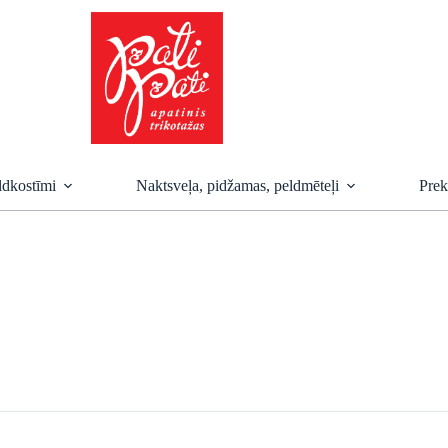
ldkostīmi
Naktsveļa, pidžamas, peldmēteļi
Prek