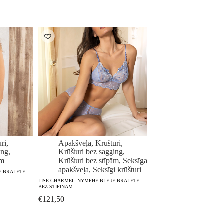
ri
,
Apakšveļa
,
Krūšturi
,
ing
,
Krūšturi bez sagging
,
ām
Krūšturi bez stīpām
,
Seksīga
apakšveļa
,
Seksīgi krūšturi
E BRALETE
LISE CHARMEL, NYMPHE BLEUE BRALETE
BEZ STĪPIŅĀM
€
121,50