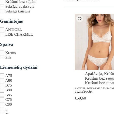
Krūšturi bez stīpām
by
Seksīga apakšveļa
latest
Seksīgi krūšturi
Gamintojas
ANTIGEL
LISE CHARMEL
Spalva
Krēms
Zils
Liemenėlių dydžiai
Apakšveļa
,
Krūštu
A75
Krūšturi bez sagg
A80
Krūšturi bez stīp
B75
ANTIGEL, WEEK-END CAMPAGN
B80
BEZ STĪPIŅĀM
B85
€
59,60
C75
C80
L
M