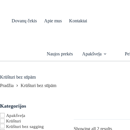
Skip
to
content
Dovanų čekis
Apie mus
Kontaktai
Naujos prekės
Apakšveļa
Pe
Krūšturi bez stīpām
Pradžia
Krūšturi bez stīpām
Kategorijos
Apakšveļa
Krūšturi
Krūšturi bez sagging
Sorted
Showing all 2 results