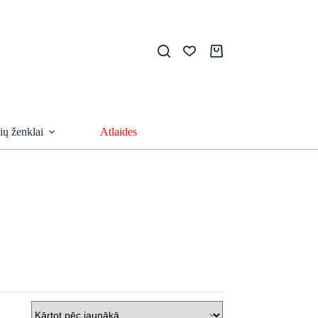
Shopping
cart
ių ženklai
Atlaides