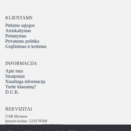
KLIENTAMS
Pirkimo sąlygos
Atsiskaitymas
Pristatymas
Privatumo politika
Grąžinimas ir keitimas
INFORMACIJA
Apie mus
Straipsniai
Naudinga informacija
Turite klausimų?
D.U.K.
REKVIZITAI
UAB Melanta
Įmonės kodas: 123579568
PVM mokėtojo kodas: LT235795610
Adresas: Vokiečių g. 16, LT-01130 Vilnius