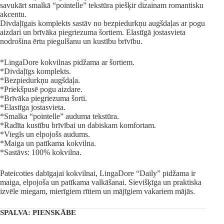
savukārt smalkā “pointelle” tekstūra piešķir dizainam romantisku
akcentu.
Divdaļīgais komplekts sastāv no bezpiedurkņu augšdaļas ar pogu
aizdari un brīvāka piegriezuma šortiem. Elastīgā jostasvieta
nodrošina ērtu piegulšanu un kustību brīvību.
*LingaDore kokvilnas pidžama ar šortiem.
*Divdaļīgs komplekts.
*Bezpiedurkņu augšdaļa.
*Priekšpusē pogu aizdare.
*Brīvāka piegriezuma šorti.
*Elastīga jostasvieta.
*Smalka “pointelle” auduma tekstūra.
*Radīta kustību brīvībai un dabiskam komfortam.
*Viegls un elpojošs audums.
*Maiga un patīkama kokvilna.
*Sastāvs: 100% kokvilna.
Pateicoties dabīgajai kokvilnai, LingaDore “Daily” pidžama ir
maiga, elpojoša un patīkama valkāšanai. Sievišķīga un praktiska
izvēle miegam, mierīgiem rītiem un mājīgiem vakariem mājās.
SPALVA
: PIENSKĀBE