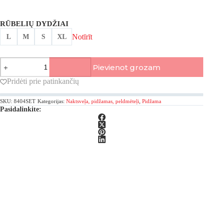
RŪBELIŲ DYDŽIAI
Notīrīt
L
M
S
XL
LingaDore,
Pievienot grozam
Daily
pidžama
Pridėti prie patinkančių
ar
šortiem
SKU:
8404SET
Kategorijas:
Naktsveļa, pidžamas, peldmēteļi
,
Pidžama
daudzums
Pasidalinkite: