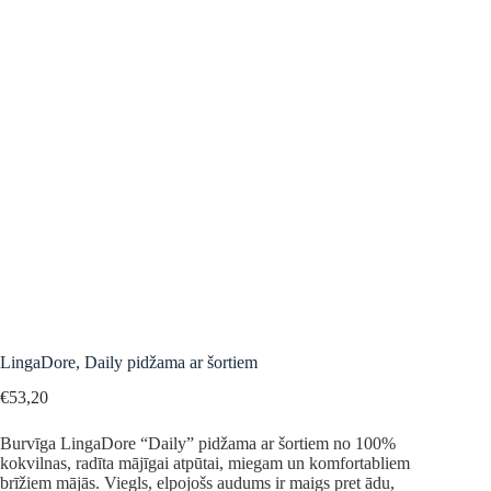
LingaDore, Daily pidžama ar šortiem
€
53,20
Burvīga LingaDore “Daily” pidžama ar šortiem no 100%
kokvilnas, radīta mājīgai atpūtai, miegam un komfortabliem
brīžiem mājās. Viegls, elpojošs audums ir maigs pret ādu,