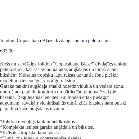
Jolidon, Copacabana Blaze divdaļīgs tankini peldkostīms
€
83,90
Košs un sievišķīgs Jolidon “Copacabana Blaze” divdaļīgs tankini
peldkostīms, kas sastāv no garākas augšdaļas un tumši zilām
biksītēm. Krāsains tropisku lapu raksts uz tumša fona piešķir
modelim izteiksmīgu, vasarīgu raksturu.
Garākā tankini augšdaļa smalki nosedz vidukļa un vēdera zonu,
nodrošinot papildu komfortu un pārliecību pludmalē vai pie
baseina. Regulējamās lencītes ļauj modeli ērtāk pielāgot
augumam, savukārt vienkrāsainās tumši zilās biksītes harmoniski
papildina košo augšdaļas dizainu.
*Jolidon divdaļīgs tankini peldkostīms.
*Komplektā ietilpst garāka augšdaļa un biksītes.
*Krāsains tropisku lapu raksts.
*Tumši zils fons un kontrastējošas detaļas.