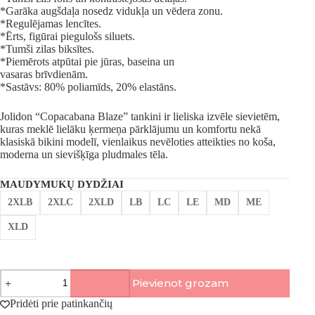
*Garāka augšdaļa nosedz vidukļa un vēdera zonu.
*Regulējamas lencītes.
*Ērts, figūrai piegulošs siluets.
*Tumši zilas biksītes.
*Piemērots atpūtai pie jūras, baseina un
vasaras brīvdienām.
*Sastāvs: 80% poliamīds, 20% elastāns.
Jolidon “Copacabana Blaze” tankini ir lieliska izvēle sievietēm,
kuras meklē lielāku ķermeņa pārklājumu un komfortu nekā
klasiskā bikini modelī, vienlaikus nevēloties atteikties no koša,
moderna un sievišķīga pludmales tēla.
MAUDYMUKŲ DYDŽIAI
2XLB
2XLC
2XLD
LB
LC
LE
MD
ME
XLD
Jolidon,
Pievienot grozam
Copacabana
Blaze
Pridėti prie patinkančių
divdaļīgs