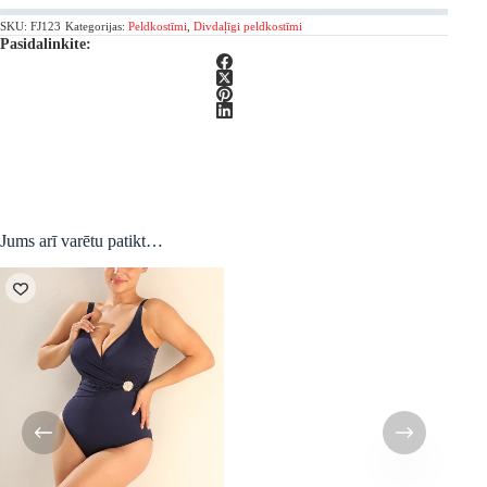
tankini
SKU:
FJ123
Kategorijas:
Peldkostīmi
,
Divdaļīgi peldkostīmi
peldkostīms
Pasidalinkite:
daudzums
Jums arī varētu patikt…