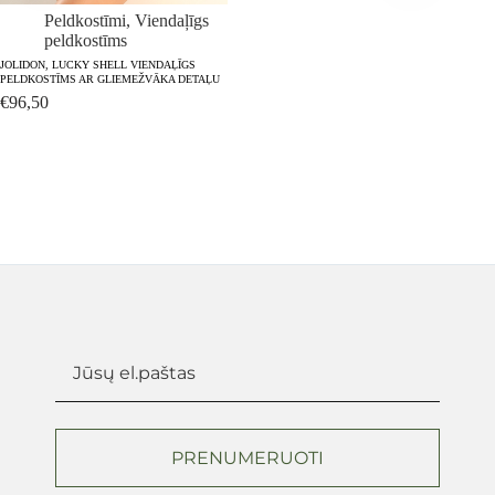
Peldkostīmi
,
Viendaļīgs
peldkostīms
JOLIDON, LUCKY SHELL VIENDAĻĪGS
PELDKOSTĪMS AR GLIEMEŽVĀKA DETAĻU
€
96,50
PRENUMERUOTI