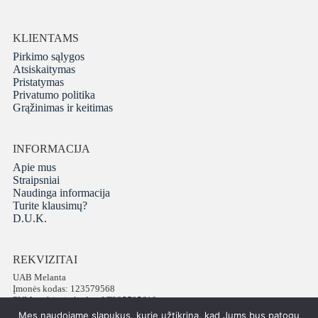
KLIENTAMS
Pirkimo sąlygos
Atsiskaitymas
Pristatymas
Privatumo politika
Grąžinimas ir keitimas
INFORMACIJA
Apie mus
Straipsniai
Naudinga informacija
Turite klausimų?
D.U.K.
REKVIZITAI
UAB Melanta
Įmonės kodas: 123579568
PVM mokėtojo kodas: LT235795610
Adresas: Vokiečių g. 16, LT-01130 Vilnius
Mes naudojame slapukus, kurie užtikrina, kad Jums bus patogu