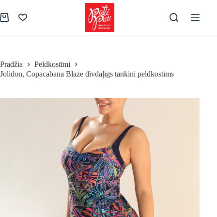
Skip
to
Shopping
content
cart
Pradžia
Peldkostīmi
Jolidon, Copacabana Blaze divdaļīgs tankini peldkostīms