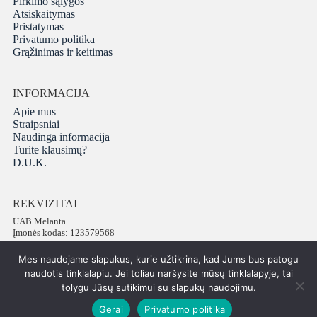
Pirkimo sąlygos
Atsiskaitymas
Pristatymas
Privatumo politika
Grąžinimas ir keitimas
INFORMACIJA
Apie mus
Straipsniai
Naudinga informacija
Turite klausimų?
D.U.K.
REKVIZITAI
UAB Melanta
Įmonės kodas: 123579568
PVM mokėtojo kodas: LT235795610
Adresas: Vokiečių g. 16, LT-01130 Vilnius
Mes naudojame slapukus, kurie užtikrina, kad Jums bus patogu
Telefonas: +37065672540
naudotis tinklalapiu. Jei toliau naršysite mūsų tinklalapyje, tai
tolygu Jūsų sutikimui su slapukų naudojimu.
Gerai
Privatumo politika