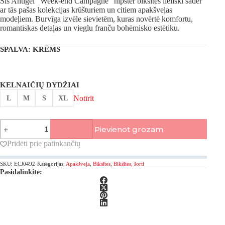
Šīs Antigel “Week-end Campagne” hipster biksītes lieliski sader
ar tās pašas kolekcijas krūšturiem un citiem apakšveļas
modeļiem. Burvīga izvēle sievietēm, kuras novērtē komfortu,
romantiskas detaļas un vieglu franču bohēmisko estētiku.
SPALVA
: KRĒMS
KELNAIČIŲ DYDŽIAI
Notīrīt
L
M
S
XL
Antigel,
Pievienot grozam
Week-
end
Pridėti prie patinkančių
Campagne
hipster
SKU:
ECJ0492
Kategorijas:
Apakšveļa
,
Biksītes
,
Biksītes, šorti
biksītes
Pasidalinkite:
daudzums