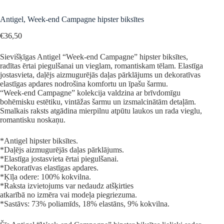
Antigel, Week-end Campagne hipster biksītes
€
36,50
Sievišķīgas Antigel “Week-end Campagne” hipster biksītes,
radītas ērtai piegulšanai un vieglam, romantiskam tēlam. Elastīga
jostasvieta, daļējs aizmugurējās daļas pārklājums un dekoratīvas
elastīgas apdares nodrošina komfortu un īpašu šarmu.
“Week-end Campagne” kolekcija valdzina ar brīvdomīgu
bohēmisku estētiku, vintāžas šarmu un izsmalcinātām detaļām.
Smalkais raksts atgādina mierpilnu atpūtu laukos un rada vieglu,
romantisku noskaņu.
*Antigel hipster biksītes.
*Daļējs aizmugurējās daļas pārklājums.
*Elastīga jostasvieta ērtai piegulšanai.
*Dekoratīvas elastīgas apdares.
*Ķīļa odere: 100% kokvilna.
*Raksta izvietojums var nedaudz atšķirties
atkarībā no izmēra vai modeļa piegriezuma.
*Sastāvs: 73% poliamīds, 18% elastāns, 9% kokvilna.