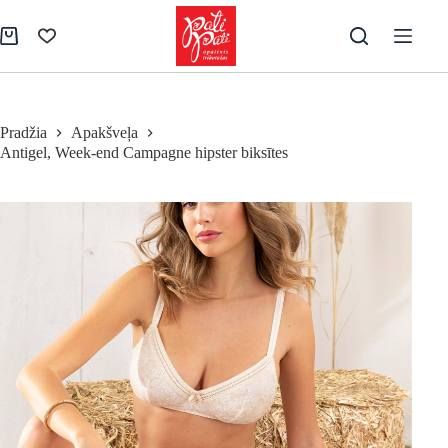
Skip
to
Shopping
content
cart
Pradžia
Apakšveļa
Antigel, Week-end Campagne hipster biksītes