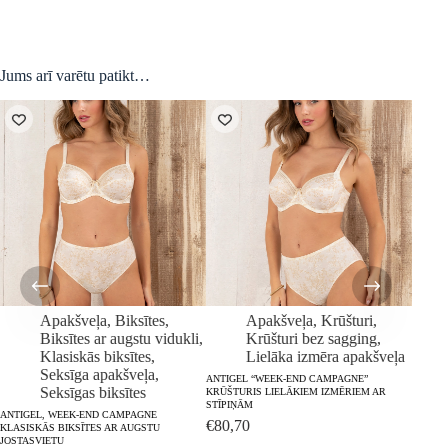
Jums arī varētu patikt…
Apakšveļa
,
Biksītes
,
Apakšveļa
,
Krūšturi
,
Biksītes ar augstu vidukli
,
Krūšturi bez sagging
,
Klasiskās biksītes
,
Lielāka izmēra apakšveļa
ANTIG
Seksīga apakšveļa
,
BIKSĪT
ANTIGEL “WEEK-END CAMPAGNE”
Seksīgas biksītes
KRŪŠTURIS LIELĀKIEM IZMĒRIEM AR
€
33,
STĪPIŅĀM
ANTIGEL, WEEK-END CAMPAGNE
€
80,70
KLASISKĀS BIKSĪTES AR AUGSTU
JOSTASVIETU