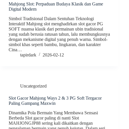
Mahjong Slot: Perpaduan Budaya Klasik dan Game
Digital Modern
Simbol Tradisional Dalam Sentuhan Teknologi
Interaktif Mahjong slot menghadirkan slot gacor PG
SOFT nuansa klasik dari permainan ubin tradisional
yang sudah berusia ratusan tahun, lalu membungkusnya
dengan mekanisme digital yang penuh warna. Simbol-
simbol khas seperti bambu, lingkaran, dan karakter
Cina…
tapirdark
2026-02-12
Uncategorized
Slot Gacor Mahjong Ways 2 & 3 PG Soft Tergacor
Paling Gampang Maxwin
Dinamika Pola Bermain Yang Membawa Sensasi
Berbeda Slot gacor paling di nanti Slot
MAHJONGJP88 sering kali dikaitkan dengan
pengalaman bermain yang penuh kejutan. Dalam seri