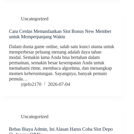
Uncategorized
Cara Cerdas Memanfaatkan Slot Bonus New Member
untuk Memperpanjang Waktu
Dalam dunia game online, salah satu kunci utama untuk
memperbesar peluang menang adalah daya tahan
modal. Semakin lama Anda bisa bertahan dalam
permainan, semakin besar kesempatan Anda untuk
memahami ritme, membaca algoritma, dan menangkap
momen keberuntungan. Sayangnya, banyak pemain
pemula…
yijefo2170
2026-07-04
Uncategorized
Bebas Biaya Admin, Ini Alasan Harus Coba Slot Depo