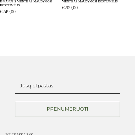
IŠMANUSIS VIENTISAS MAUDYMOSI
VIENTISAS MAUDYMOSI KOSTIUMĖLIS
VIENTI
KOSTIUMĖLIS
€
209,00
€
239
€
249,00
PRENUMERUOTI