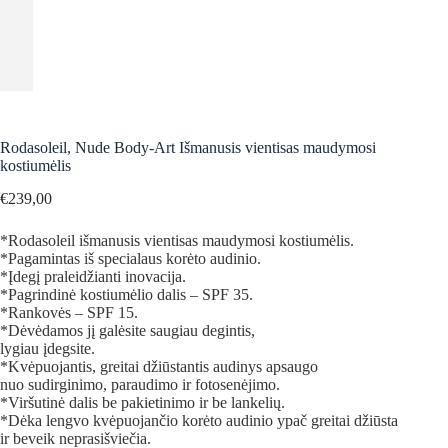
Rodasoleil, Nude Body-Art Išmanusis vientisas maudymosi
kostiumėlis
€
239,00
*Rodasoleil išmanusis vientisas maudymosi kostiumėlis.
*Pagamintas iš specialaus korėto audinio.
*Įdegį praleidžianti inovacija.
*Pagrindinė kostiumėlio dalis – SPF 35.
*Rankovės – SPF 15.
*Dėvėdamos jį galėsite saugiau degintis,
lygiau įdegsite.
*Kvėpuojantis, greitai džiūstantis audinys apsaugo
nuo sudirginimo, paraudimo ir fotosenėjimo.
*Viršutinė dalis be pakietinimo ir be lankelių.
*Dėka lengvo kvėpuojančio korėto audinio ypač greitai džiūsta
ir beveik neprasišviečia.