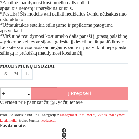
*Apatinė maudymosi kostiumėlio dalis dailiai
apgaubia liemenį ir paryškina klubus.
*Pastaba! Šis modelis gali palikti nedidelius žymių pėdsakus nuo
užtrauktuko.
*Užtrauktukas suteikia stilingumo ir papildoma patoguma
apsivelkant.
*Viršutinė maudymosi kostiumėlio dalis panaši į įprastą palaidinę
– priderinę kelnes ar sijoną, galėsite jį dėvėti ne tik paplūdimyje.
Leiskite sau visapusiškai mėgautis saule ir jūra vilkint nepaprastai
stilingą ir praktišką maudymosi kostiumėlį.
MAUDYMUKŲ DYDŽIAI
S
M
L
produkto
Į krepšelį
kiekis:
Rodasoleil,
Pridėti prie patinkančių
Dydžių lentelė
Nude
Body-
Produkto kodas:
24001031.
Kategorijos:
Maudymosi kostiumėliai
,
Vientisi maudymosi
Art
Išmanusis
kostiumėliai
Prekės ženklas:
Rodasoleil
Pasidalinkite:
vientisas
maudymosi
kostiumėlis