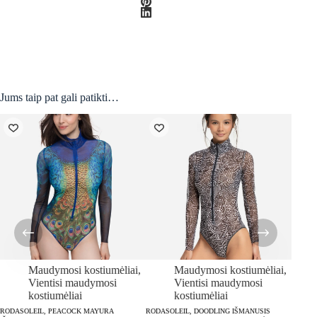
Jums taip pat gali patikti…
Maudymosi kostiumėliai
,
Maudymosi kostiumėliai
,
Vientisi maudymosi
Vientisi maudymosi
kostiumėliai
kostiumėliai
RODASOLEIL, PEACOCK MAYURA
RODASOLEIL, DOODLING IŠMANUSIS
RODASO