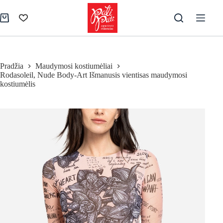
Skip
to
Pirkinių
content
krepšelis
Pradžia
Maudymosi kostiumėliai
Rodasoleil, Nude Body-Art Išmanusis vientisas maudymosi
kostiumėlis