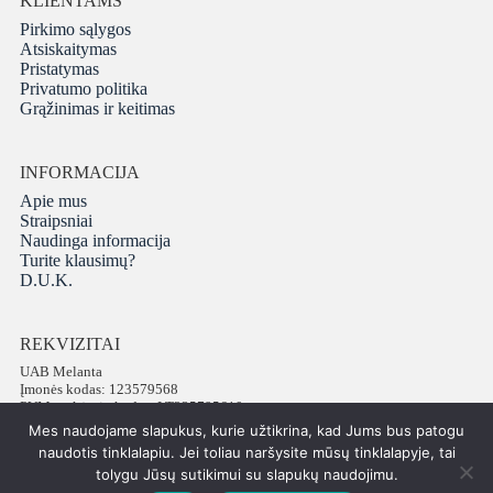
KLIENTAMS
Pirkimo sąlygos
Atsiskaitymas
Pristatymas
Privatumo politika
Grąžinimas ir keitimas
INFORMACIJA
Apie mus
Straipsniai
Naudinga informacija
Turite klausimų?
D.U.K.
REKVIZITAI
UAB Melanta
Įmonės kodas: 123579568
PVM mokėtojo kodas: LT235795610
Adresas: Vokiečių g. 16, LT-01130 Vilnius
Mes naudojame slapukus, kurie užtikrina, kad Jums bus patogu
Telefonas: +37065672540
naudotis tinklalapiu. Jei toliau naršysite mūsų tinklalapyje, tai
tolygu Jūsų sutikimui su slapukų naudojimu.