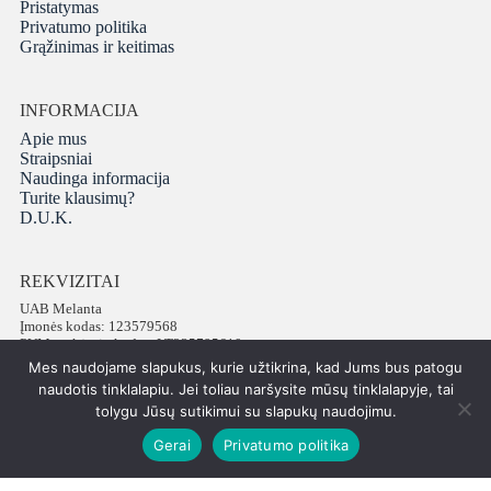
Pristatymas
Privatumo politika
Grąžinimas ir keitimas
INFORMACIJA
Apie mus
Straipsniai
Naudinga informacija
Turite klausimų?
D.U.K.
REKVIZITAI
UAB Melanta
Įmonės kodas: 123579568
PVM mokėtojo kodas: LT235795610
Adresas: Vokiečių g. 16, LT-01130 Vilnius
Mes naudojame slapukus, kurie užtikrina, kad Jums bus patogu
Telefonas: +37065672540
naudotis tinklalapiu. Jei toliau naršysite mūsų tinklalapyje, tai
tolygu Jūsų sutikimui su slapukų naudojimu.
Gerai
Privatumo politika
Visos teisės saugomos © 2026 PatiPati
ISK