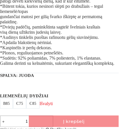
patogi dėvėti kiekvieną dieną, kad ir kur eitumėte.
*Būtent tokia, kurios nesinori slėpti po drabužiais – tegul
liemenėlė/topas
gundančiai matosi per gilią švarko iškirptę ar permatomą
palaidinę.
*Dviejų padėčių, paminkštinta sagtelė švelniais kraštais
visą dieną užtikrins judesių laisvę.
*Audinys tinklelis puoštas rafinuotu gėlių siuvinėjimu.
*Apdaila blakstienų nėriniai.
*Kaspinėlis ir perlų dekoras.
*Plonos, reguliuojamos petnešėlės.
*Sudėtis: 92% poliamidas, 7% poliesteris, 1% elastanas.
Galima derinti su kelnaitėmis, sukuriant elegantišką komplektą.
SPALVA
: JUODA
LIEMENĖLIŲ DYDŽIAI
Išvalyti
B85
C75
C85
produkto
Į krepšelį
kiekis:
Prelude,