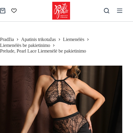
Skip
to
Pirkinių
content
krepšelis
Pradžia
Apatinis trikotažas
Liemenėlės
Liemenėlės be pakietinimo
Prelude, Pearl Lace Liemenėlė be pakietinimo