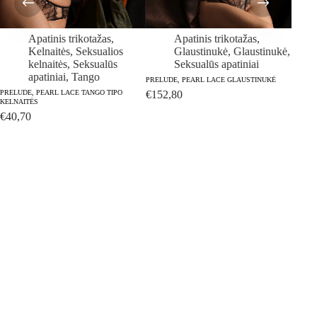
Apatinis trikotažas
,
Apatinis trikotažas
,
Kelnaitės
,
Seksualios
Glaustinukė
,
Glaustinukė
,
kelnaitės
,
Seksualūs
Seksualūs apatiniai
apatiniai
,
Tango
PRELUDE, PEARL LACE GLAUSTINUKĖ
PRELUDE, PEARL LACE TANGO TIPO
€
152,80
KELNAITĖS
€
40,70
PRELUD
€
76,