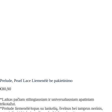
Prelude, Pearl Lace Liemenėlė be pakietinimo
€
80,90
*Laikas pačiam stilingiausiam ir universaliausiam apatiniam
trikotažui.
*Prelude liemenėlė/topas su lankelių, švelnus bei tamprus nerinis,