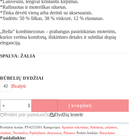
*Laisvesnis, lengvai krintantis kirpimas.
*Rafinuotas ir moteriškas siluetas.
*Tinka dėvėti vieną arba derinti su aksesuarais.
*Sudėtis: 50 % šilkas, 38 % viskozė, 12 % elastanas.
„Bella“ kombinezonas – prabangus pasirinkimas moterims,
kurios vertina komfortą, išskirtines detales ir subtiliai drąsią
eleganciją.
SPALVA
: ŽALIA
RŪBELIŲ DYDŽIAI
Išvalyti
42
produkto
Į krepšelį
kiekis:
Marjolaine,
Pridėti prie patinkančių
Dydžių lentelė
Bella
šilkinio
Produkto kodas:
PY4255501
Kategorijos:
Apatinis trikotažas
,
Naktiniai, pižamos,
satino
kombinezonas
chalatai
,
Nuolaidos
,
Paplūdimio aksesuarai
,
Pižamos
Prekės ženklas:
Marjolaine
Pasidalinkite:
su