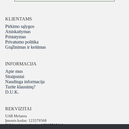
KLIENTAMS
Pirkimo sąlygos
Atsiskaitymas
Pristatymas
Privatumo politika
Grąžinimas ir keitimas
INFORMACIJA
Apie mus
Straipsniai
Naudinga informacija
Turite klausimų?
D.U.K.
REKVIZITAI
UAB Melanta
Įmonės kodas: 123579568
PVM mokėtojo kodas: LT235795610