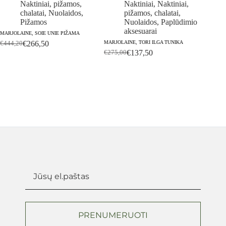
Naktiniai, pižamos,
Naktiniai
,
Naktiniai,
chalatai
,
Nuolaidos
,
pižamos, chalatai
,
Pižamos
Nuolaidos
,
Paplūdimio
aksesuarai
MARJOLAINE, SOIE UNIE PIŽAMA
€
266,50
MARJOLAINE, TORI ILGA TUNIKA
€
444,20
Original
Current
€
137,50
MARJO
€
275,00
price
price
Original
Current
MEDVIL
was:
is:
price
price
€
408,
€444,20.
€266,50.
was:
is:
€275,00.
€137,50.
PRENUMERUOTI