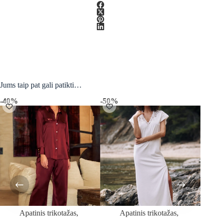
juodais
nėriniais
Jums taip pat gali patikti…
-40%
-50%
-40
Apatinis trikotažas
,
Apatinis trikotažas
,