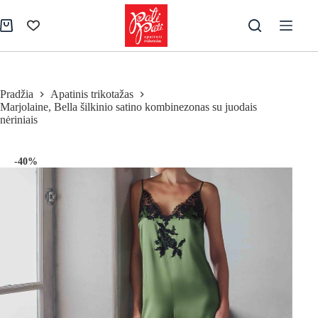
Skip
to
Pirkinių
content
krepšelis
Pradžia
Apatinis trikotažas
Marjolaine, Bella šilkinio satino kombinezonas su juodais
nėriniais
-40%