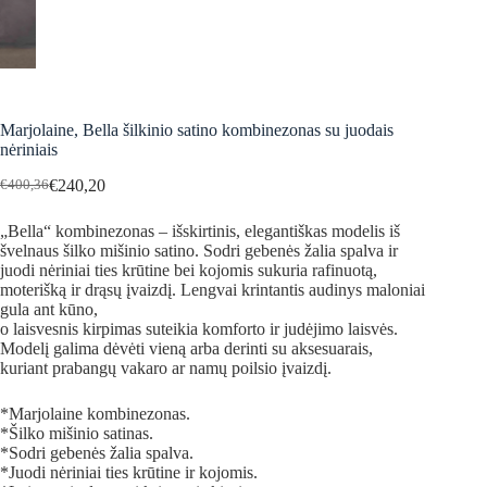
Marjolaine, Bella šilkinio satino kombinezonas su juodais
nėriniais
€
240,20
€
400,36
Original
Current
price
price
„Bella“ kombinezonas – išskirtinis, elegantiškas modelis iš
was:
is:
švelnaus šilko mišinio satino. Sodri gebenės žalia spalva ir
€400,36.
€240,20.
juodi nėriniai ties krūtine bei kojomis sukuria rafinuotą,
moterišką ir drąsų įvaizdį. Lengvai krintantis audinys maloniai
gula ant kūno,
o laisvesnis kirpimas suteikia komforto ir judėjimo laisvės.
Modelį galima dėvėti vieną arba derinti su aksesuarais,
kuriant prabangų vakaro ar namų poilsio įvaizdį.
*Marjolaine kombinezonas.
*Šilko mišinio satinas.
*Sodri gebenės žalia spalva.
*Juodi nėriniai ties krūtine ir kojomis.