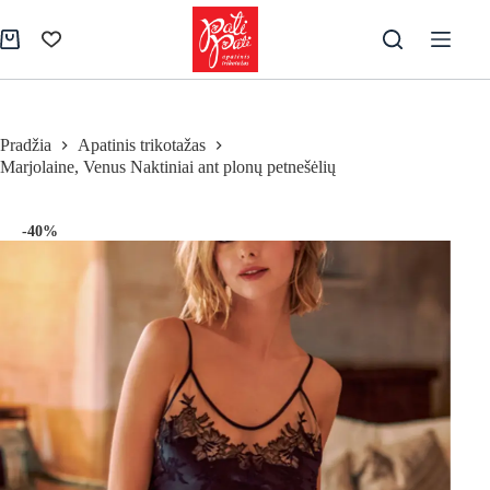
Skip
to
Pirkinių
content
krepšelis
Pradžia
Apatinis trikotažas
Marjolaine, Venus Naktiniai ant plonų petnešėlių
-40%