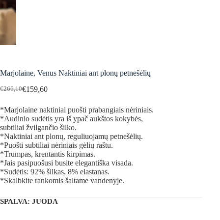
Marjolaine, Venus Naktiniai ant plonų petnešėlių
€
159,60
€
266,10
Original
Current
price
price
*Marjolaine naktiniai puošti prabangiais nėriniais.
was:
is:
*Audinio sudėtis yra iš ypač aukštos kokybės,
€266,10.
€159,60.
subtiliai žvilgančio šilko.
*Naktiniai ant plonų, reguliuojamų petnešėlių.
*Puošti subtiliai nėriniais gėlių raštu.
*Trumpas, krentantis kirpimas.
*Jais pasipuošusi busite elegantiška visada.
*Sudėtis: 92% šilkas, 8% elastanas.
*Skalbkite rankomis šaltame vandenyje.
SPALVA
: JUODA