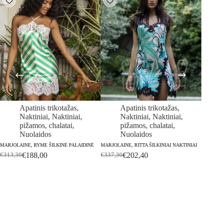
Apatinis trikotažas
,
Apatinis trikotažas
,
Naktiniai
,
Naktiniai,
Naktiniai
,
Naktiniai,
pižamos, chalatai
,
pižamos, chalatai
,
Nuolaidos
Nuolaidos
MARJOLAINE, RYME ŠILKINĖ PALAIDINĖ
MARJOLAINE, RITTA ŠILKINIAI NAKTINIAI
MARJOL
€
188,00
€
202,40
€
313,30
€
337,30
€
509,
Original
Current
Original
Current
price
price
price
price
was:
is:
was:
is:
€313,30.
€188,00.
€337,30.
€202,40.