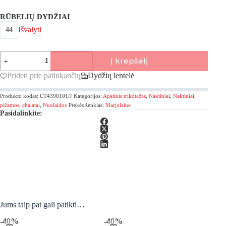
RŪBELIŲ DYDŽIAI
Išvalyti
44
produkto
Į krepšelį
kiekis:
Marjolaine,
Pridėti prie patinkančių
Dydžių lentelė
Venus
Naktiniai
Produkto kodas:
CT4390101/J
Kategorijos:
Apatinis trikotažas
,
Naktiniai
,
Naktiniai,
ant
plonų
pižamos, chalatai
,
Nuolaidos
Prekės ženklas:
Marjolaine
Pasidalinkite:
petnešėlių
Jums taip pat gali patikti…
-40%
-40%
-40