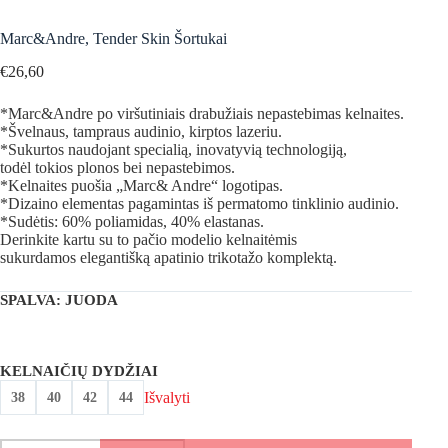
Marc&Andre, Tender Skin Šortukai
€
26,60
*Marc&Andre po viršutiniais drabužiais nepastebimas kelnaites.
*Švelnaus, tampraus audinio, kirptos lazeriu.
*Sukurtos naudojant specialią, inovatyvią technologiją,
todėl tokios plonos bei nepastebimos.
*Kelnaites puošia „Marc& Andre“ logotipas.
*Dizaino elementas pagamintas iš permatomo tinklinio audinio.
*Sudėtis: 60% poliamidas, 40% elastanas.
Derinkite kartu su to pačio modelio kelnaitėmis
sukurdamos elegantišką apatinio trikotažo komplektą.
SPALVA
: JUODA
KELNAIČIŲ DYDŽIAI
Išvalyti
38
40
42
44
produkto