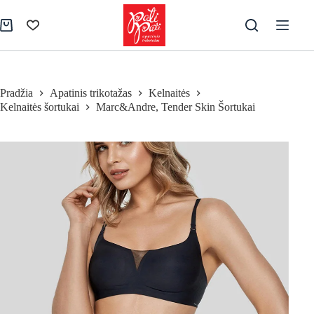
Skip
to
Pirkinių
content
krepšelis
Pradžia
Apatinis trikotažas
Kelnaitės
Kelnaitės šortukai
Marc&Andre, Tender Skin Šortukai