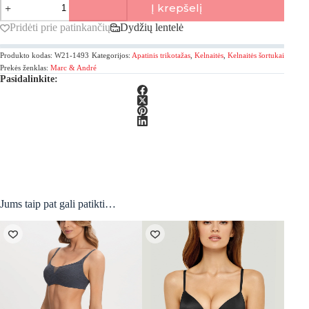
Į krepšelį
kiekis:
Marc&Andre,
Pridėti prie patinkančių
Dydžių lentelė
Tender
Skin
Produkto kodas:
W21-1493
Kategorijos:
Apatinis trikotažas
,
Kelnaitės
,
Kelnaitės šortukai
Šortukai
Prekės ženklas:
Marc & André
Pasidalinkite:
Jums taip pat gali patikti…