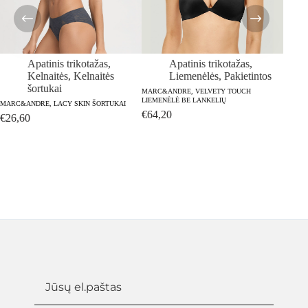
Apatinis trikotažas
,
Apatinis trikotažas
,
Kelnaitės
,
Kelnaitės
Liemenėlės
,
Pakietintos
šortukai
MARC&ANDRE, VELVETY TOUCH
LIEMENĖLĖ BE LANKELIŲ
MARC&ANDRE, LACY SKIN ŠORTUKAI
€
64,20
€
26,60
MARC&
KELNA
€
18,