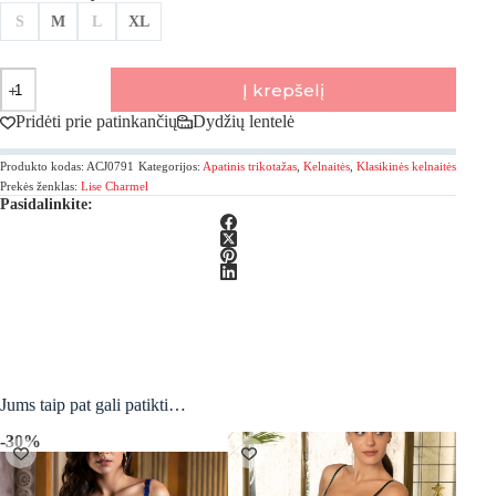
S
M
L
XL
produkto
Į krepšelį
kiekis:
Lise
Pridėti prie patinkančių
Dydžių lentelė
Charmel,
Tropique
Produkto kodas:
ACJ0791
Kategorijos:
Apatinis trikotažas
,
Kelnaitės
,
Klasikinės kelnaitės
En
Fleurs
Prekės ženklas:
Lise Charmel
Pasidalinkite:
Šilko
ir
nėrinių
klasikinės
kelnaitės
Jums taip pat gali patikti…
-30%
-20