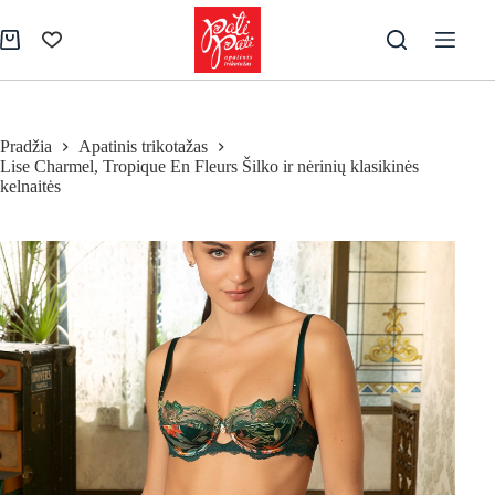
Skip
to
Pirkinių
content
krepšelis
Pradžia
Apatinis trikotažas
Lise Charmel, Tropique En Fleurs Šilko ir nėrinių klasikinės
kelnaitės