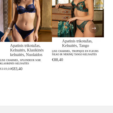
Apatinis trikotažas
,
Apatinis trikotažas
,
Kelnaitės
,
Tango
Kelnaitės
,
Klasikinės
LISE CHARMEL, TROPIQUE EN FLEURS
kelnaitės
,
Nuolaidos
ŠILKO IR NĖRINIŲ TANGO KELNAITĖS
€
88,40
LISE CHARMEL, SPLENDEUR SOIE
KLASIKINĖS KELNAITĖS
€
83,40
€
119,10
Original
Current
LISE C
price
price
KELNA
was:
is:
€
111,
€119,10.
€83,40.