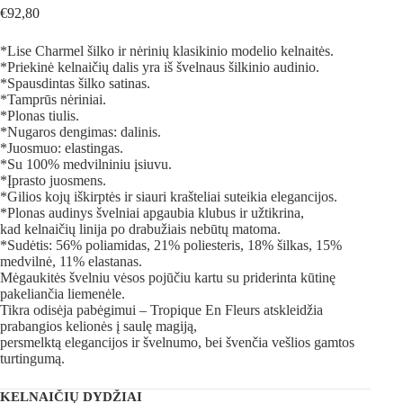
€
92,80
*Lise Charmel šilko ir nėrinių klasikinio modelio kelnaitės.
*Priekinė kelnaičių dalis yra iš švelnaus šilkinio audinio.
*Spausdintas šilko satinas.
*Tamprūs nėriniai.
*Plonas tiulis.
*Nugaros dengimas: dalinis.
*Juosmuo: elastingas.
*Su 100% medvilniniu įsiuvu.
*Įprasto juosmens.
*Gilios kojų iškirptės ir siauri krašteliai suteikia elegancijos.
*Plonas audinys švelniai apgaubia klubus ir užtikrina,
kad kelnaičių linija po drabužiais nebūtų matoma.
*Sudėtis: 56% poliamidas, 21% poliesteris, 18% šilkas, 15%
medvilnė, 11% elastanas.
Mėgaukitės švelniu vėsos pojūčiu kartu su priderinta kūtinę
pakeliančia liemenėle.
Tikra odisėja pabėgimui – Tropique En Fleurs atskleidžia
prabangios kelionės į saulę magiją,
persmelktą elegancijos ir švelnumo, bei švenčia vešlios gamtos
turtingumą.
KELNAIČIŲ DYDŽIAI