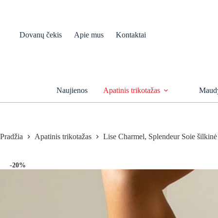
Skip
to
content
Dovanų čekis
Apie mus
Kontaktai
Naujienos
Apatinis trikotažas
Maudy
Pradžia
Apatinis trikotažas
Lise Charmel, Splendeur Soie šilkinė 
-20%