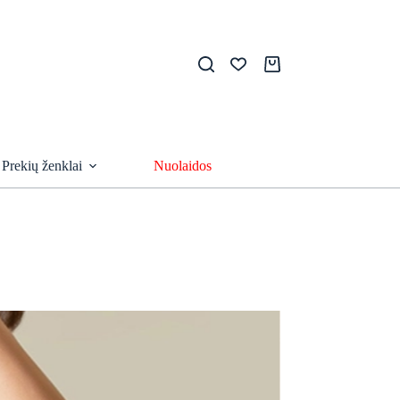
Pirkinių
krepšelis
Prekių ženklai
Nuolaidos