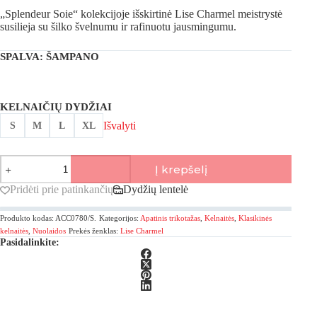
„Splendeur Soie“ kolekcijoje išskirtinė Lise Charmel meistrystė
susilieja su šilko švelnumu ir rafinuotu jausmingumu.
SPALVA
: ŠAMPANO
KELNAIČIŲ DYDŽIAI
Išvalyti
S
M
L
XL
produkto
Į krepšelį
kiekis:
Lise
Pridėti prie patinkančių
Dydžių lentelė
Charmel,
Splendeur
Produkto kodas:
ACC0780/S.
Kategorijos:
Apatinis trikotažas
,
Kelnaitės
,
Klasikinės
Soie
šilkinės
kelnaitės
,
Nuolaidos
Prekės ženklas:
Lise Charmel
Pasidalinkite:
klasikinės
kelnaitės