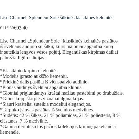
Lise Charmel, Splendeur Soie šilkinės klasikinės kelnaitės
€
93,40
€
116,80
Original
Current
price
price
Lise Charmel „Splendeur Soie“ klasikinės kelnaitės pasiūtos
was:
is:
iš švelnaus audinio su šilku, kuris maloniai apgaubia kūną
€116,80.
€93,40.
ir suteikia lengvos vėsos pojūtį. Elegantiškas kirpimas dailiai
pabrėžia figūros linijas.
*Klasikinio kirpimo kelnaitės.
*Modelis įprasto aukščio liemeniu.
*Priekinė dalis pasiūta iš vienspalvio audinio.
*Plonas audinys švelniai apgaubia klubus.
*Glotniai priglundantys kraštai mažiau pastebimi po drabužiais.
*Gilios kojų iškirptės vizualiai ilgina kojas.
*Siauri krašteliai suteikia modeliui elegancijos.
*Tarpuko įsiuvas pasiūtas iš švelnios medvilnės.
*Sudėtis: 42 % šilkas, 21 % poliamidas, 21 % poliesteris, 8 %
elastanas, 7 % medvilnė.
*Galima derinti su tos pačios kolekcijos krūtinę pakeliančia
liemenėle.