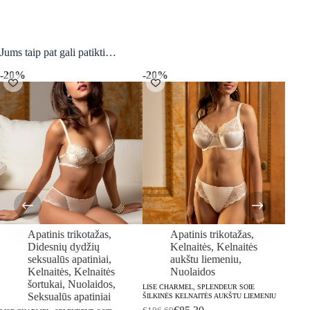
Jums taip pat gali patikti…
-20%
-20%
-20
Apatinis trikotažas
,
Apatinis trikotažas
,
Didesnių dydžių
Kelnaitės
,
Kelnaitės
seksualūs apatiniai
,
aukštu liemeniu
,
Kelnaitės
,
Kelnaitės
Nuolaidos
šortukai
,
Nuolaidos
,
LISE CHARMEL, SPLENDEUR SOIE
Seksualūs apatiniai
ŠILKINĖS KELNAITĖS AUKŠTU LIEMENIU