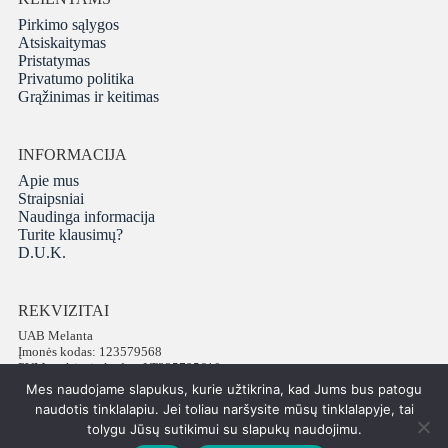
Pirkimo sąlygos
Atsiskaitymas
Pristatymas
Privatumo politika
Grąžinimas ir keitimas
INFORMACIJA
Apie mus
Straipsniai
Naudinga informacija
Turite klausimų?
D.U.K.
REKVIZITAI
UAB Melanta
Įmonės kodas: 123579568
PVM mokėtojo kodas: LT235795610
Adresas: Vokiečių g. 16, LT-01130 Vilnius
Mes naudojame slapukus, kurie užtikrina, kad Jums bus patogu
Telefonas: +37065672540
naudotis tinklalapiu. Jei toliau naršysite mūsų tinklalapyje, tai
tolygu Jūsų sutikimui su slapukų naudojimu.