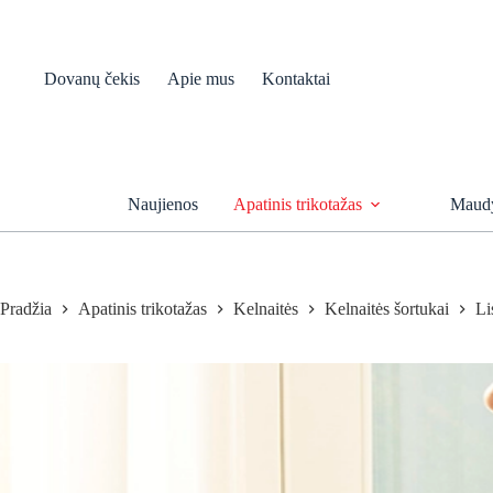
Skip
to
content
Dovanų čekis
Apie mus
Kontaktai
Naujienos
Apatinis trikotažas
Maudy
Pradžia
Apatinis trikotažas
Kelnaitės
Kelnaitės šortukai
Li