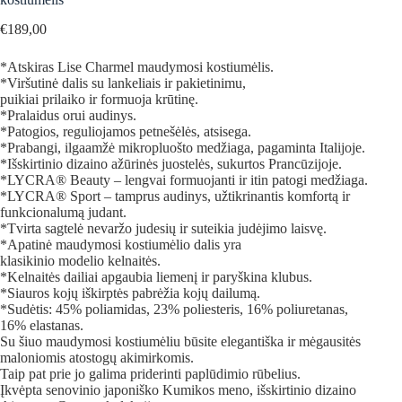
€
189,00
*Atskiras Lise Charmel maudymosi kostiumėlis.
*Viršutinė dalis su lankeliais ir pakietinimu,
puikiai prilaiko ir formuoja krūtinę.
*Pralaidus orui audinys.
*Patogios, reguliojamos petnešėlės, atsisega.
*Prabangi, ilgaamžė mikropluošto medžiaga, pagaminta Italijoje.
*Išskirtinio dizaino ažūrinės juostelės, sukurtos Prancūzijoje.
*LYCRA® Beauty – lengvai formuojanti ir itin patogi medžiaga.
*LYCRA® Sport – tamprus audinys, užtikrinantis komfortą ir
funkcionalumą judant.
*Tvirta sagtelė nevaržo judesių ir suteikia judėjimo laisvę.
*Apatinė maudymosi kostiumėlio dalis yra
klasikinio modelio kelnaitės.
*Kelnaitės dailiai apgaubia liemenį ir paryškina klubus.
*Siauros kojų iškirptės pabrėžia kojų dailumą.
*Sudėtis: 45% poliamidas, 23% poliesteris, 16% poliuretanas,
16% elastanas.
Su šiuo maudymosi kostiumėliu būsite elegantiška ir mėgausitės
maloniomis atostogų akimirkomis.
Taip pat prie jo galima priderinti paplūdimio rūbelius.
Įkvėpta senovinio japoniško Kumikos meno, išskirtinio dizaino