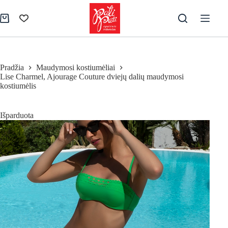
Skip
to
Pirkinių
content
krepšelis
Pradžia
Maudymosi kostiumėliai
Lise Charmel, Ajourage Couture dviejų dalių maudymosi
kostiumėlis
Išparduota