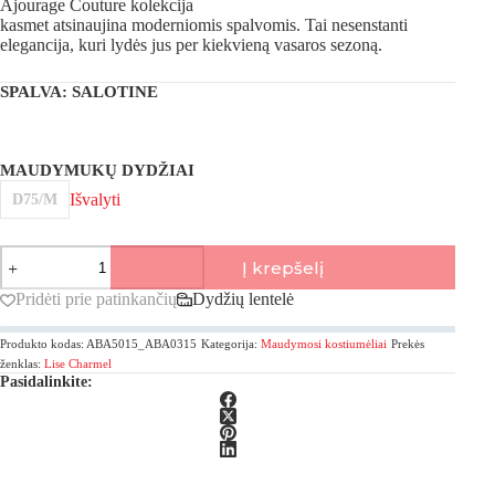
Ajourage Couture kolekcija
kasmet atsinaujina moderniomis spalvomis. Tai nesenstanti
elegancija, kuri lydės jus per kiekvieną vasaros sezoną.
SPALVA
: SALOTINE
MAUDYMUKŲ DYDŽIAI
Išvalyti
D75/M
produkto
Į krepšelį
kiekis:
Lise
Pridėti prie patinkančių
Dydžių lentelė
Charmel,
Ajourage
Produkto kodas:
ABA5015_ABA0315
Kategorija:
Maudymosi kostiumėliai
Prekės
Couture
dviejų
ženklas:
Lise Charmel
Pasidalinkite:
dalių
maudymosi
kostiumėlis