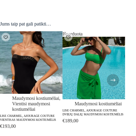
Jums taip pat gali patikti…
Išparduota
Išpar
Maudymosi kostiumėliai
,
Vientisi maudymosi
Maudymosi kostiumėliai
kostiumėliai
LISE CHARMEL, AJOURAGE COUTURE
DVIEJŲ DALIŲ MAUDYMOSI KOSTIUMĖLIS
LISE CHARMEL, AJOURAGE COUTURE
VIENTISAS MAUDYMOSI KOSTIUMĖLIS
€
189,00
LISE 
€
193,00
VIENTI
€
198