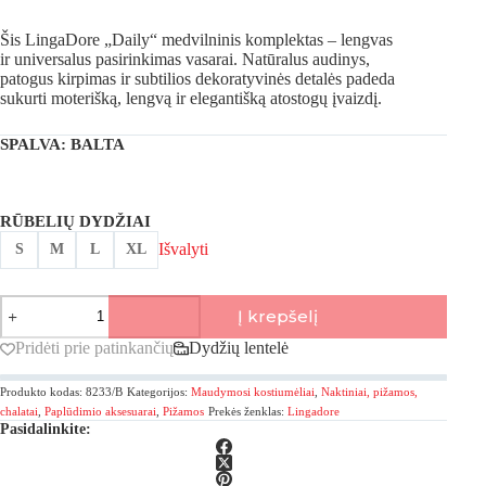
Šis LingaDore „Daily“ medvilninis komplektas – lengvas
ir universalus pasirinkimas vasarai. Natūralus audinys,
patogus kirpimas ir subtilios dekoratyvinės detalės padeda
sukurti moterišką, lengvą ir elegantišką atostogų įvaizdį.
SPALVA
: BALTA
RŪBELIŲ DYDŽIAI
Išvalyti
S
M
L
XL
produkto
Į krepšelį
kiekis:
LingaDore,
Pridėti prie patinkančių
Dydžių lentelė
Daily
medvilninis
Produkto kodas:
8233/B
Kategorijos:
Maudymosi kostiumėliai
,
Naktiniai, pižamos,
komplektas
chalatai
,
Paplūdimio aksesuarai
,
Pižamos
Prekės ženklas:
Lingadore
Pasidalinkite: