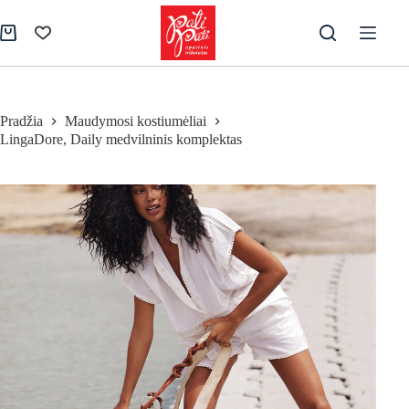
Skip
to
Pirkinių
content
krepšelis
Pradžia
Maudymosi kostiumėliai
LingaDore, Daily medvilninis komplektas