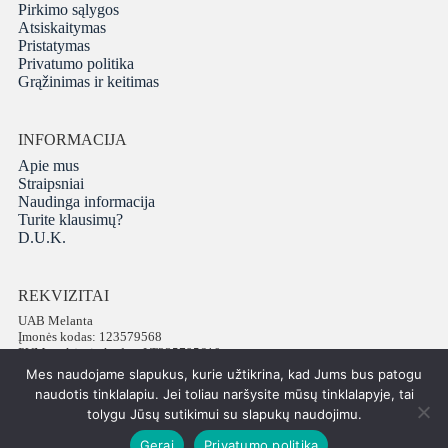
Pirkimo sąlygos
Atsiskaitymas
Pristatymas
Privatumo politika
Grąžinimas ir keitimas
INFORMACIJA
Apie mus
Straipsniai
Naudinga informacija
Turite klausimų?
D.U.K.
REKVIZITAI
UAB Melanta
Įmonės kodas: 123579568
PVM mokėtojo kodas: LT235795610
Adresas: Vokiečių g. 16, LT-01130 Vilnius
Mes naudojame slapukus, kurie užtikrina, kad Jums bus patogu
Telefonas: +37065672540
naudotis tinklalapiu. Jei toliau naršysite mūsų tinklalapyje, tai
tolygu Jūsų sutikimui su slapukų naudojimu.
Gerai
Privatumo politika