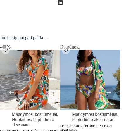
Jums taip pat gali patikti…
-40%
Išparduota
Maudymosi kostiumėliai
,
Maudymosi kostiumėliai
,
Nuolaidos
,
Paplūdimio
Paplūdimio aksesuarai
aksesuarai
LISE CHARMEL, ÉBLOUISSANT EDEN
LINGAD
MARŠKINIAI
SU ŠOR