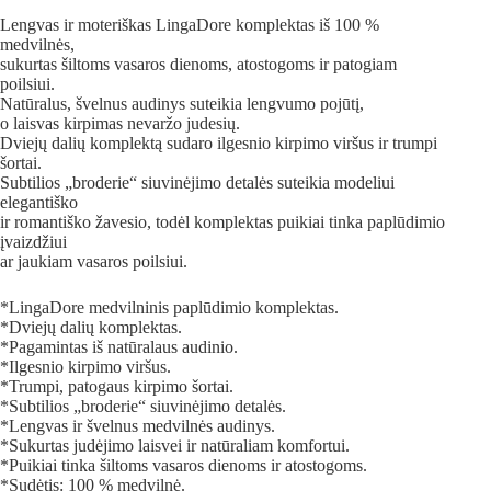
Lengvas ir moteriškas LingaDore komplektas iš 100 %
medvilnės,
sukurtas šiltoms vasaros dienoms, atostogoms ir patogiam
poilsiui.
Natūralus, švelnus audinys suteikia lengvumo pojūtį,
o laisvas kirpimas nevaržo judesių.
Dviejų dalių komplektą sudaro ilgesnio kirpimo viršus ir trumpi
šortai.
Subtilios „broderie“ siuvinėjimo detalės suteikia modeliui
elegantiško
ir romantiško žavesio, todėl komplektas puikiai tinka paplūdimio
įvaizdžiui
ar jaukiam vasaros poilsiui.
*LingaDore medvilninis paplūdimio komplektas.
*Dviejų dalių komplektas.
*Pagamintas iš natūralaus audinio.
*Ilgesnio kirpimo viršus.
*Trumpi, patogaus kirpimo šortai.
*Subtilios „broderie“ siuvinėjimo detalės.
*Lengvas ir švelnus medvilnės audinys.
*Sukurtas judėjimo laisvei ir natūraliam komfortui.
*Puikiai tinka šiltoms vasaros dienoms ir atostogoms.
*Sudėtis: 100 % medvilnė.