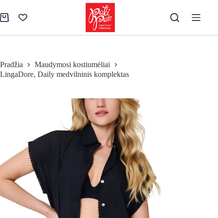
Skip
to
Pirkinių
content
krepšelis
Pradžia
Maudymosi kostiumėliai
LingaDore, Daily medvilninis komplektas