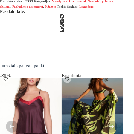
Produkto kodas:
8233/J
Kategorijos:
Maudymosi kostiumėliai
,
Naktiniai, pižamos,
komplektas
chalatai
,
Paplūdimio aksesuarai
,
Pižamos
Prekės ženklas:
Lingadore
Pasidalinkite:
Jums taip pat gali patikti…
-30%
Išparduota