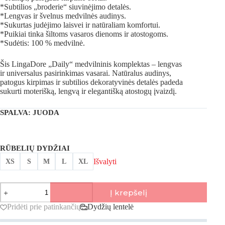
*Subtilios „broderie“ siuvinėjimo detalės.
*Lengvas ir švelnus medvilnės audinys.
*Sukurtas judėjimo laisvei ir natūraliam komfortui.
*Puikiai tinka šiltoms vasaros dienoms ir atostogoms.
*Sudėtis: 100 % medvilnė.
Šis LingaDore „Daily“ medvilninis komplektas – lengvas
ir universalus pasirinkimas vasarai. Natūralus audinys,
patogus kirpimas ir subtilios dekoratyvinės detalės padeda
sukurti moterišką, lengvą ir elegantišką atostogų įvaizdį.
SPALVA
: JUODA
RŪBELIŲ DYDŽIAI
Išvalyti
XS
S
M
L
XL
produkto
Į krepšelį
kiekis:
LingaDore,
Pridėti prie patinkančių
Dydžių lentelė
Daily
medvilninis