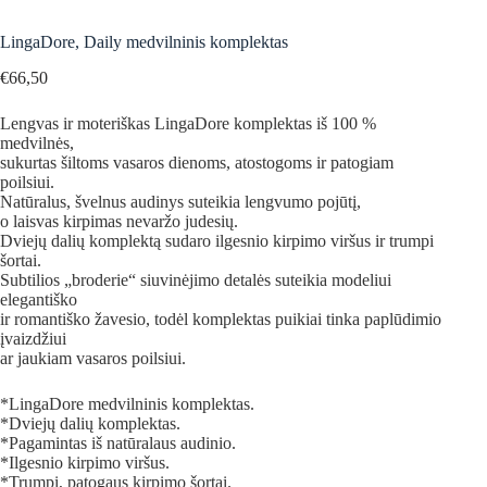
LingaDore, Daily medvilninis komplektas
€
66,50
Lengvas ir moteriškas LingaDore komplektas iš 100 %
medvilnės,
sukurtas šiltoms vasaros dienoms, atostogoms ir patogiam
poilsiui.
Natūralus, švelnus audinys suteikia lengvumo pojūtį,
o laisvas kirpimas nevaržo judesių.
Dviejų dalių komplektą sudaro ilgesnio kirpimo viršus ir trumpi
šortai.
Subtilios „broderie“ siuvinėjimo detalės suteikia modeliui
elegantiško
ir romantiško žavesio, todėl komplektas puikiai tinka paplūdimio
įvaizdžiui
ar jaukiam vasaros poilsiui.
*LingaDore medvilninis komplektas.
*Dviejų dalių komplektas.
*Pagamintas iš natūralaus audinio.
*Ilgesnio kirpimo viršus.
*Trumpi, patogaus kirpimo šortai.