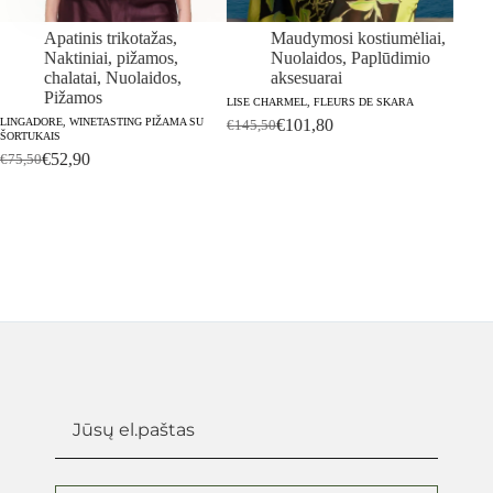
Apatinis trikotažas
,
Maudymosi kostiumėliai
,
Naktiniai, pižamos,
Nuolaidos
,
Paplūdimio
chalatai
,
Nuolaidos
,
aksesuarai
Pižamos
LISE CHARMEL, FLEURS DE SKARA
LINGADORE, WINETASTING PIŽAMA SU
€
101,80
LINGAD
€
145,50
Original
Current
ŠORTUKAIS
€
53,
price
price
€
52,90
€
75,50
Original
Current
was:
is:
price
price
€145,50.
€101,80.
was:
is:
€75,50.
€52,90.