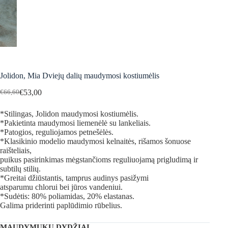
Jolidon, Mia Dviejų dalių maudymosi kostiumėlis
€
53,00
€
66,60
Original
Current
price
price
*Stilingas, Jolidon maudymosi kostiumėlis.
was:
is:
*Pakietinta maudymosi liemenėlė su lankeliais.
€66,60.
€53,00.
*Patogios, reguliojamos petnešėlės.
*Klasikinio modelio maudymosi kelnaitės, rišamos šonuose
raišteliais,
puikus pasirinkimas mėgstančioms reguliuojamą prigludimą ir
subtilų stilių.
*Greitai džiūstantis, tamprus audinys pasižymi
atsparumu chlorui bei jūros vandeniui.
*Sudėtis: 80% poliamidas, 20% elastanas.
Galima priderinti paplūdimio rūbelius.
MAUDYMUKŲ DYDŽIAI