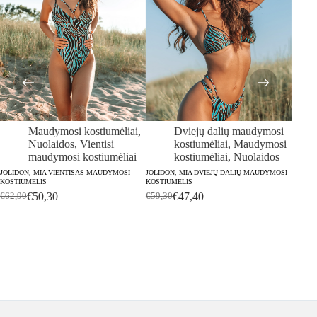
Maudymosi kostiumėliai
,
Dviejų dalių maudymosi
Nuolaidos
,
Vientisi
kostiumėliai
,
Maudymosi
maudymosi kostiumėliai
kostiumėliai
,
Nuolaidos
PRELUD
MAUDY
JOLIDON, MIA VIENTISAS MAUDYMOSI
JOLIDON, MIA DVIEJŲ DALIŲ MAUDYMOSI
KOSTIUMĖLIS
KOSTIUMĖLIS
€
130,
€
50,30
€
47,40
€
62,90
€
59,30
Original
Current
Original
Current
price
price
price
price
was:
is:
was:
is:
€62,90.
€50,30.
€59,30.
€47,40.