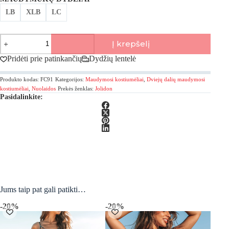
LB
XLB
LC
produkto
Į krepšelį
kiekis:
Jolidon,
Pridėti prie patinkančių
Dydžių lentelė
Mia
Dviejų
Produkto kodas:
FC91
Kategorijos:
Maudymosi kostiumėliai
,
Dviejų dalių maudymosi
dalių
maudymosi
kostiumėliai
,
Nuolaidos
Prekės ženklas:
Jolidon
Pasidalinkite:
kostiumėlis
Jums taip pat gali patikti…
-20%
-20%
-40