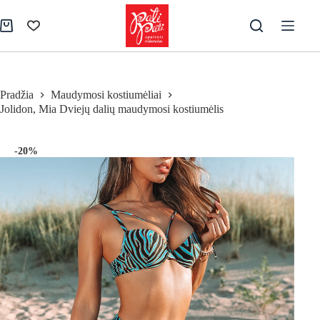
Skip
to
Pirkinių
content
krepšelis
Pradžia
Maudymosi kostiumėliai
Jolidon, Mia Dviejų dalių maudymosi kostiumėlis
-20%