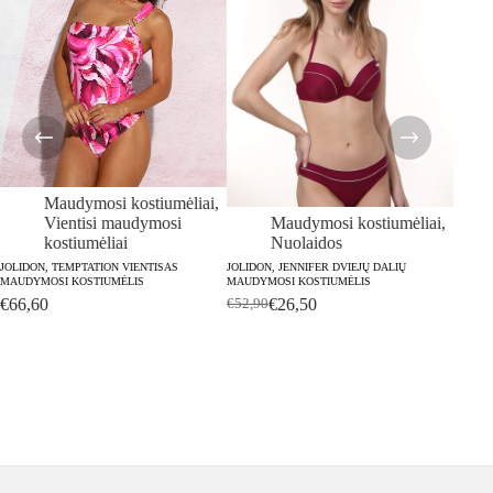
Maudymosi kostiumėliai
,
Vientisi maudymosi
Maudymosi kostiumėliai
,
kostiumėliai
Nuolaidos
JOLIDON, TEMPTATION VIENTISAS
JOLIDON, JENNIFER DVIEJŲ DALIŲ
JOLIDO
MAUDYMOSI KOSTIUMĖLIS
MAUDYMOSI KOSTIUMĖLIS
MAUDY
€
66,60
€
26,50
€
52,90
€
69,0
Original
Current
price
price
was:
is:
€52,90.
€26,50.