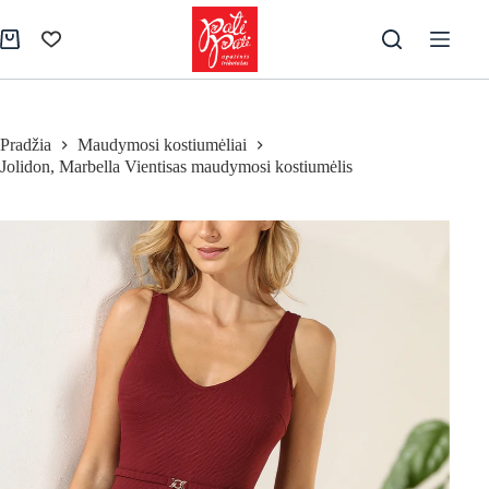
Skip
to
Pirkinių
content
krepšelis
Pradžia
Maudymosi kostiumėliai
Jolidon, Marbella Vientisas maudymosi kostiumėlis