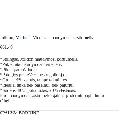
Jolidon, Marbella Vientisas maudymosi kostiumėlis
€
61,40
*Stilingas, Jolidon maudymosi kostiumėlis.
*Pakietinta maudymosi liemenėlė.
*Pilnai pamušaluotas.
*Patogios petnešėlės nesireguliuoja .
*Greitai džiūstantis, tamprus audinys.
*Idealiai tinka tiek baseinui, tiek pajūriui.
*Sudėtis: 80% poliamidas, 20% elastanas.
Prie maudymosi kostiumėlio galima priderinti paplūdimio
rūbelius.
SPALVA
: BORDINĖ