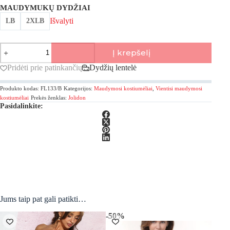
MAUDYMUKŲ DYDŽIAI
Išvalyti
LB
2XLB
produkto
Į krepšelį
kiekis:
Jolidon,
Pridėti prie patinkančių
Dydžių lentelė
Marbella
Vientisas
Produkto kodas:
FL133/B
Kategorijos:
Maudymosi kostiumėliai
,
Vientisi maudymosi
maudymosi
kostiumėlis
kostiumėliai
Prekės ženklas:
Jolidon
Pasidalinkite:
Jums taip pat gali patikti…
-50%
-20