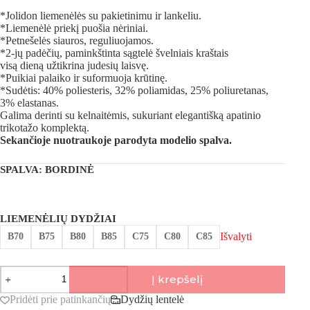
*Jolidon liemenėlės su pakietinimu ir lankeliu.
*Liemenėlė priekį puošia nėriniai.
*Petnešelės siauros, reguliuojamos.
*2-jų padėčių, paminkštinta sągtelė švelniais kraštais
visą dieną užtikrina judesių laisvę.
*Puikiai palaiko ir suformuoja krūtinę.
*Sudėtis: 40% poliesteris, 32% poliamidas, 25% poliuretanas,
3% elastanas.
Galima derinti su kelnaitėmis, sukuriant elegantišką apatinio
trikotažo komplektą.
Sekančioje nuotraukoje parodyta modelio spalva.
SPALVA
: BORDINĖ
LIEMENĖLIŲ DYDŽIAI
Išvalyti
B70
B75
B80
B85
C75
C80
C85
produkto
Į krepšelį
kiekis:
Jolidon,
Pridėti prie patinkančių
Dydžių lentelė
Femme