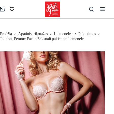
Skip
to
Pirkinių
content
krepšelis
Pradžia
Apatinis trikotažas
Liemenėlės
Pakietintos
Jolidon, Femme Fatale Seksuali pakietinta liemenėlė