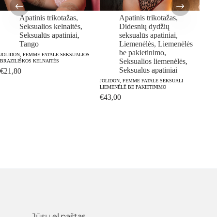
Apatinis trikotažas
,
Apatinis trikotažas
,
Seksualios kelnaitės
,
Didesnių dydžių
Seksualūs apatiniai
,
seksualūs apatiniai
,
Tango
Liemenėlės
,
Liemenėlės
be pakietinimo
,
JOLIDON, FEMME FATALE SEKSUALIOS
Seksualios liemenėlės
,
BRAZILIŠKOS KELNAITĖS
Seksualūs apatiniai
€
21,80
JOLIDON, FEMME FATALE SEKSUALI
JOLIDO
LIEMENĖLĖ BE PAKIETINIMO
JUOSM
€
43,00
€
39,