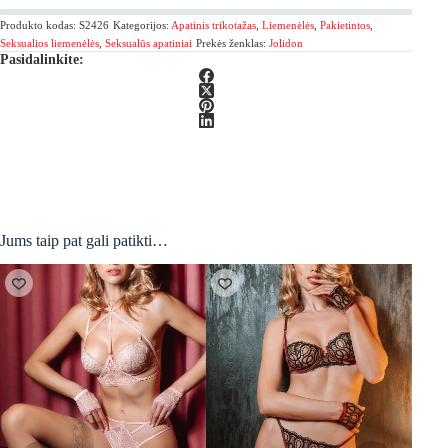
Fatale
Produkto kodas:
S2426
Kategorijos:
Apatinis trikotažas
,
Liemenėlės
,
Pakietintos
,
Seksuali
pakietinta
Seksualios liemenėlės
,
Seksualūs apatiniai
Prekės ženklas:
Jolidon
Pasidalinkite:
liemenėlė
Jums taip pat gali patikti…
Išpar