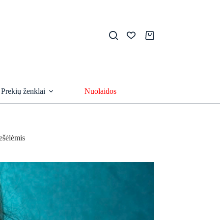
Pirkinių
krepšelis
Prekių ženklai
Nuolaidos
ešėlėmis