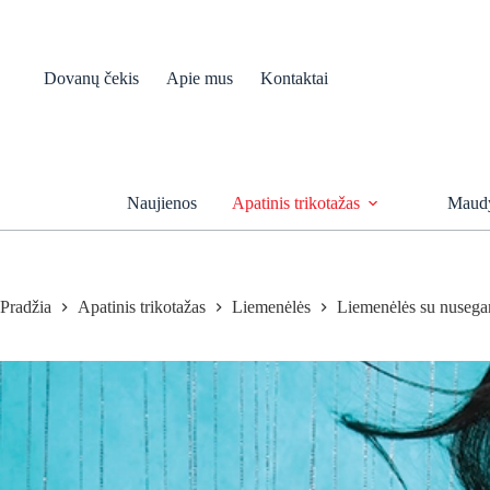
Skip
to
content
Dovanų čekis
Apie mus
Kontaktai
Naujienos
Apatinis trikotažas
Maudy
Pradžia
Apatinis trikotažas
Liemenėlės
Liemenėlės su nusega