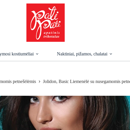
mosi kostiumėliai
Naktiniai, pižamos, chalatai
momis petnešėlėmis
Jolidon, Basic Liemenėlė su nusegamomis petn