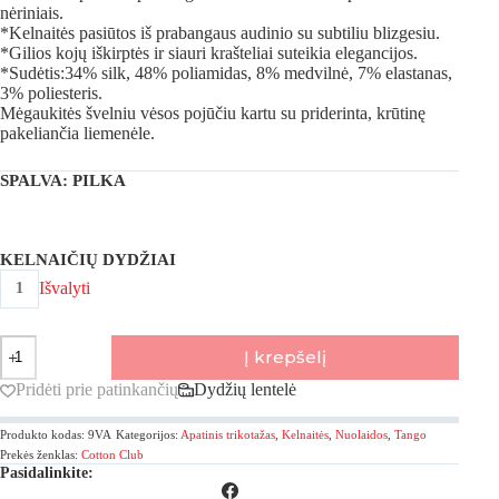
nėriniais.
*Kelnaitės pasiūtos iš prabangaus audinio su subtiliu blizgesiu.
*Gilios kojų iškirptės ir siauri krašteliai suteikia elegancijos.
*Sudėtis:34% silk, 48% poliamidas, 8% medvilnė, 7% elastanas,
3% poliesteris.
Mėgaukitės švelniu vėsos pojūčiu kartu su priderinta, krūtinę
pakeliančia liemenėle.
SPALVA
: PILKA
KELNAIČIŲ DYDŽIAI
Išvalyti
1
produkto
Į krepšelį
kiekis:
Cotton
Pridėti prie patinkančių
Dydžių lentelė
Club,
Tango
Produkto kodas:
9VA
Kategorijos:
Apatinis trikotažas
,
Kelnaitės
,
Nuolaidos
,
Tango
kelnaitės
Prekės ženklas:
Cotton Club
Pasidalinkite: