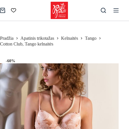
Skip
to
Pirkinių
content
krepšelis
Pradžia
Apatinis trikotažas
Kelnaitės
Tango
Cotton Club, Tango kelnaitės
-60%