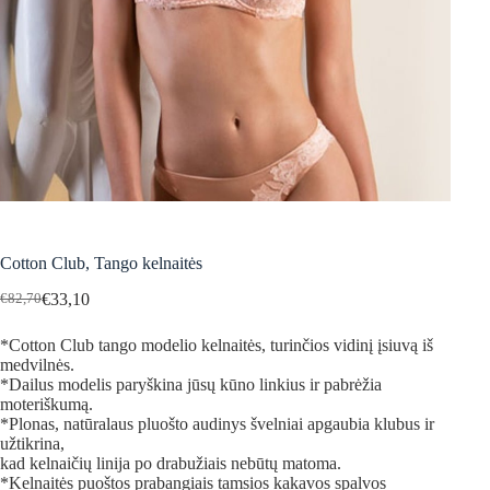
Cotton Club, Tango kelnaitės
€
33,10
€
82,70
Original
Current
price
price
*Cotton Club tango modelio kelnaitės, turinčios vidinį įsiuvą iš
was:
is:
medvilnės.
€82,70.
€33,10.
*Dailus modelis paryškina jūsų kūno linkius ir pabrėžia
moteriškumą.
*Plonas, natūralaus pluošto audinys švelniai apgaubia klubus ir
užtikrina,
kad kelnaičių linija po drabužiais nebūtų matoma.
*Kelnaitės puoštos prabangiais tamsios kakavos spalvos