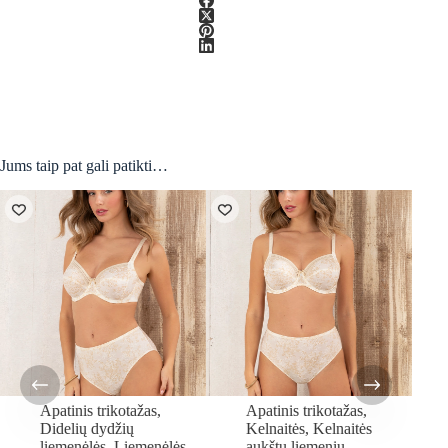
Jums taip pat gali patikti…
Apatinis trikotažas
,
Apatinis trikotažas
,
Didelių dydžių
Kelnaitės
,
Kelnaitės
liemenėlės
,
Liemenėlės
,
aukštu liemeniu
,