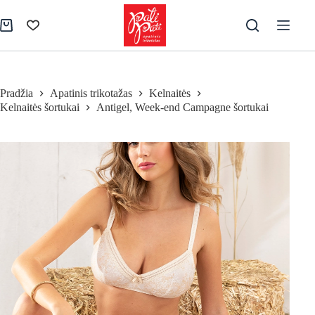
Skip
to
Pirkinių
content
krepšelis
Pradžia
Apatinis trikotažas
Kelnaitės
Kelnaitės šortukai
Antigel, Week-end Campagne šortukai