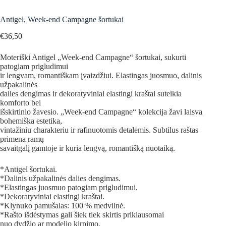
Antigel, Week-end Campagne šortukai
€
36,50
Moteriški Antigel „Week-end Campagne“ šortukai, sukurti
patogiam prigludimui
ir lengvam, romantiškam įvaizdžiui. Elastingas juosmuo, dalinis
užpakalinės
dalies dengimas ir dekoratyviniai elastingi kraštai suteikia
komforto bei
išskirtinio žavesio. „Week-end Campagne“ kolekcija žavi laisva
bohemiška estetika,
vintažiniu charakteriu ir rafinuotomis detalėmis. Subtilus raštas
primena ramų
savaitgalį gamtoje ir kuria lengvą, romantišką nuotaiką.
*Antigel šortukai.
*Dalinis užpakalinės dalies dengimas.
*Elastingas juosmuo patogiam prigludimui.
*Dekoratyviniai elastingi kraštai.
*Klynuko pamušalas: 100 % medvilnė.
*Rašto išdėstymas gali šiek tiek skirtis priklausomai
nuo dydžio ar modelio kirpimo.