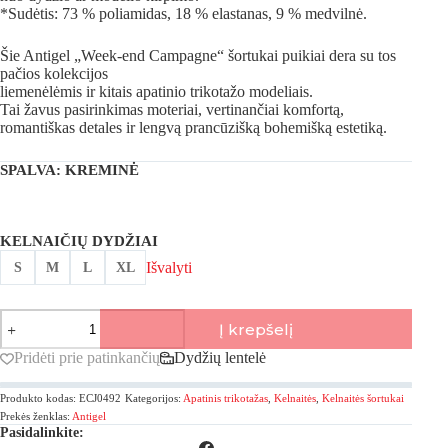
*Sudėtis: 73 % poliamidas, 18 % elastanas, 9 % medvilnė.
Šie Antigel „Week-end Campagne“ šortukai puikiai dera su tos
pačios kolekcijos
liemenėlėmis ir kitais apatinio trikotažo modeliais.
Tai žavus pasirinkimas moteriai, vertinančiai komfortą,
romantiškas detales ir lengvą prancūzišką bohemišką estetiką.
SPALVA
: KREMINĖ
KELNAIČIŲ DYDŽIAI
Išvalyti
S
M
L
XL
produkto
Į krepšelį
kiekis:
Antigel,
Pridėti prie patinkančių
Dydžių lentelė
Week-
end
Produkto kodas:
ECJ0492
Kategorijos:
Apatinis trikotažas
,
Kelnaitės
,
Kelnaitės šortukai
Campagne
šortukai
Prekės ženklas:
Antigel
Pasidalinkite: