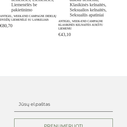
ANTIG
Liemenėlės be
Klasikinės kelnaitės
,
PAKIET
pakietinimo
Seksualios kelnaitės
,
€
74,
Seksualūs apatiniai
ANTIGEL, WEEK-END CAMPAGNE DIDELIŲ
DYDŽIŲ LIEMENĖLĖ SU LANKELIAIS
ANTIGEL, WEEK-END CAMPAGNE
€
80,70
KLASIKINĖS KELNAITĖS AUKŠTU
LIEMENIU
€
43,10
PRENUMERUOTI