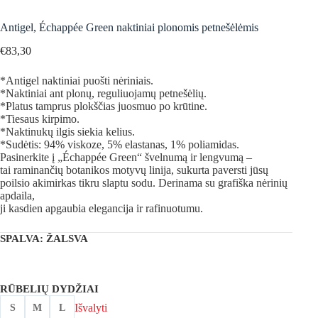
Antigel, Échappée Green naktiniai plonomis petnešėlėmis
€
83,30
*Antigel naktiniai puošti nėriniais.
*Naktiniai ant plonų, reguliuojamų petnešėlių.
*Platus tamprus plokščias juosmuo po krūtine.
*Tiesaus kirpimo.
*Naktinukų ilgis siekia kelius.
*Sudėtis: 94% viskoze, 5% elastanas, 1% poliamidas.
Pasinerkite į „Échappée Green“ švelnumą ir lengvumą –
tai raminančių botanikos motyvų linija, sukurta paversti jūsų
poilsio akimirkas tikru slaptu sodu. Derinama su grafiška nėrinių
apdaila,
ji kasdien apgaubia elegancija ir rafinuotumu.
SPALVA
: ŽALSVA
RŪBELIŲ DYDŽIAI
Išvalyti
S
M
L