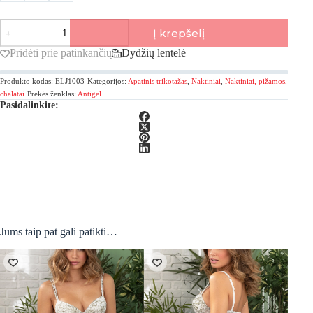
produkto
Į krepšelį
kiekis:
Antigel,
Pridėti prie patinkančių
Dydžių lentelė
Échappée
Green
Produkto kodas:
ELJ1003
Kategorijos:
Apatinis trikotažas
,
Naktiniai
,
Naktiniai, pižamos,
naktiniai
plonomis
chalatai
Prekės ženklas:
Antigel
Pasidalinkite:
petnešėlėmis
Jums taip pat gali patikti…