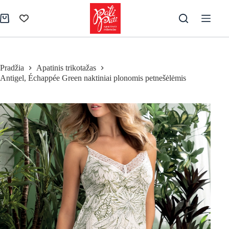
Skip
to
Pirkinių
content
krepšelis
Pradžia
Apatinis trikotažas
Antigel, Échappée Green naktiniai plonomis petnešėlėmis