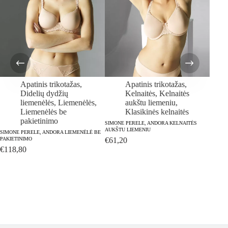
Apatinis trikotažas
,
Apatinis trikotažas
,
Didelių dydžių
Kelnaitės
,
Kelnaitės
liemenėlės
,
Liemenėlės
,
aukštu liemeniu
,
Liemenėlės be
Klasikinės kelnaitės
SIMONE
pakietinimo
SIMONE PERELE, ANDORA KELNAITĖS
€
59,
AUKŠTU LIEMENIU
SIMONE PERELE, ANDORA LIEMENĖLĖ BE
PAKIETINIMO
€
61,20
€
118,80