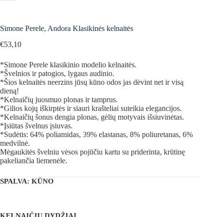
Simone Perele, Andora Klasikinės kelnaitės
€
53,10
*Simone Perele klasikinio modelio kelnaitės.
*Švelnios ir patogios, lygaus audinio.
*Šios kelnaitės neerzins jūsų kūno odos jas dėvint net ir visą
dieną!
*Kelnaičių juosmuo plonas ir tamprus.
*Gilios kojų iškirptės ir siauri krašteliai suteikia elegancijos.
*Kelnaičių šonus dengia plonas, gėlių motyvais išsiuvinėtas.
*Įsiūtas švelnus įsiuvas.
*Sudėtis: 64% poliamidas, 39% elastanas, 8% poliuretanas, 6%
medvilnė.
Mėgaukitės švelniu vėsos pojūčiu kartu su priderinta, krūtinę
pakeliančia liemenėle.
SPALVA
: KŪNO
KELNAIČIŲ DYDŽIAI