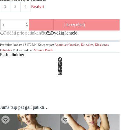
Išvalyti
1
2
4
produkto
Į krepšelį
kiekis:
Simone
Pridėti prie patinkančių
Dydžių lentelė
Perele,
Andora
Produkto kodas:
131727/K
Kategorijos:
Apatinis trikotažas
,
Kelnaitės
,
Klasikinės
Klasikinės
kelnaitės
kelnaitės
Prekės ženklas:
Simone Pérèle
Pasidalinkite:
Jums taip pat gali patikti…