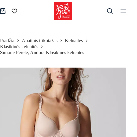
Skip
to
Pirkinių
content
krepšelis
Pradžia
Apatinis trikotažas
Kelnaitės
Klasikinės kelnaitės
Simone Perele, Andora Klasikinės kelnaitės