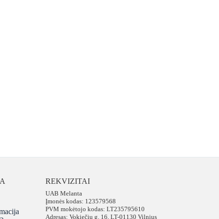
JA
REKVIZITAI
UAB Melanta
Įmonės kodas: 123579568
PVM mokėtojo kodas: LT235795610
macija
Adresas: Vokiečių g. 16, LT-01130 Vilnius