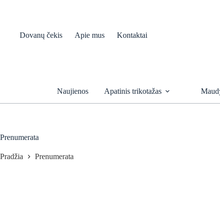
Skip
to
content
Dovanų čekis
Apie mus
Kontaktai
Naujienos
Apatinis trikotažas
Maudy
Prenumerata
Pradžia
Prenumerata